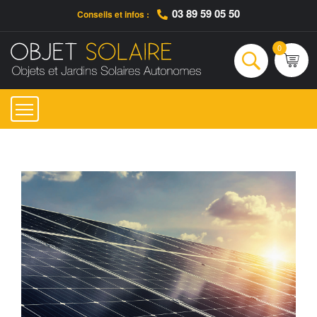
03 89 59 05 50
Conseils et infos :
Qui sommes-nous ?
Nos engagements
Conseils et Infos pratiques
Ac
0
Rechercher