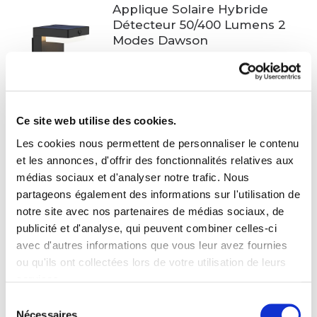
Applique Solaire Hybride
Détecteur 50/400 Lumens 2
Modes Dawson
64.80€
PROMO
Ce site web utilise des cookies.
Applique Solaire Melina 2
Les cookies nous permettent de personnaliser le contenu
Modes Détecteur 180
et les annonces, d'offrir des fonctionnalités relatives aux
Lumens
médias sociaux et d'analyser notre trafic. Nous
65.80€
partageons également des informations sur l'utilisation de
59.22€
notre site avec nos partenaires de médias sociaux, de
publicité et d'analyse, qui peuvent combiner celles-ci
avec d'autres informations que vous leur avez fournies
A LA UNE
PROMO
ou qu'ils ont collectées lors de votre utilisation de leurs
services.
Applique Solaire Meribel 188
Lumens Détecteur
Sélection
Aluminium
Nécessaires