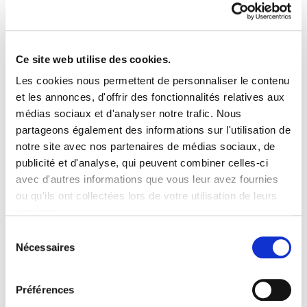
Naranje Métal Boule Verre
sur Tige Flamme
29.90€
Ce site web utilise des cookies.
Les cookies nous permettent de personnaliser le contenu
Lampe Funéraire Solaire Heit
et les annonces, d'offrir des fonctionnalités relatives aux
43.10€
médias sociaux et d'analyser notre trafic. Nous
partageons également des informations sur l'utilisation de
notre site avec nos partenaires de médias sociaux, de
publicité et d'analyse, qui peuvent combiner celles-ci
avec d'autres informations que vous leur avez fournies
Lampe Led pour Kit Eclairage
ou qu'ils ont collectées lors de votre utilisation de leurs
Solaire série K 8W Lithium
services.
18.90€
Sélection
Nécessaires
du
consentement
Lampe Projecteur Solaire
Préférences
Puissant 8W 800 lumens ZS-