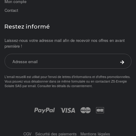
Mon compte
Contact
Restez informé
Laissez-nous votre adresse mail afin de recevoir nos offres en avant
première !
Adresse email
Valider 
L'email recueilli est utilisé pour l'envoi de lettres d'informations et d'offres promotionnelles.
Vous pouvez vous désabonner dans ce même formulaire ou en contactant ZS-Energie
Solaire SAS par
email
.
Consulter les détails du consentement.
Objetsolaire.com est une boutique en ligne spécialisée dans les objets fonc
Achat panneau photovoltaïque
ampoule solaire
Paiement par :
balisage solaire
Balise
CGV
Sécurité des paiements
Mentions légales