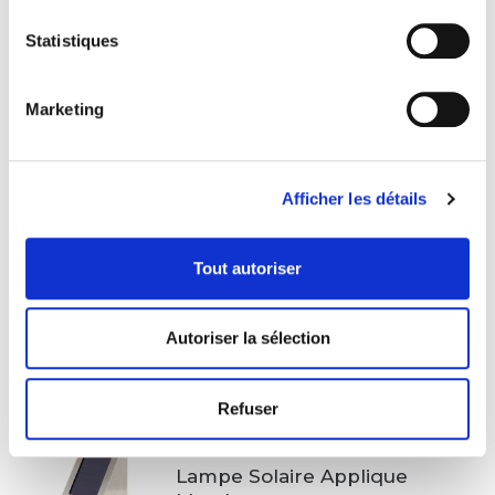
A06
Statistiques
345.00€
Marketing
Lampe Solaire Abeille Métal
sur Tige Nave
33.60€
Afficher les détails
Tout autoriser
Lampe Solaire Anti-
Moustiques Insectes
17.90€
Autoriser la sélection
Refuser
PROMO
Lampe Solaire Applique