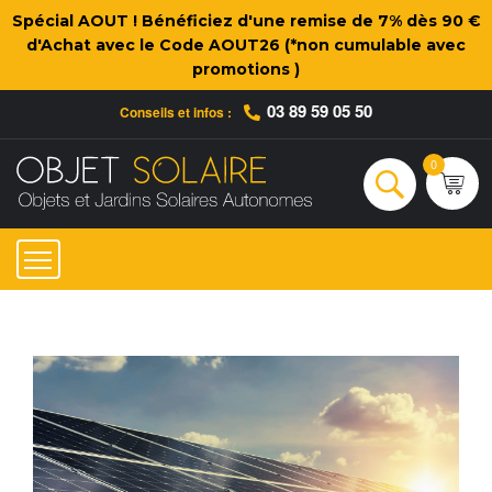
Spécial AOUT ! Bénéficiez d'une remise de 7% dès 90 €
d'Achat avec le Code AOUT26 (*non cumulable avec
promotions )
03 89 59 05 50
Conseils et infos :
Qui sommes-nous ?
Nos engagements
Conseils et Infos pratiques
Ac
0
Rechercher