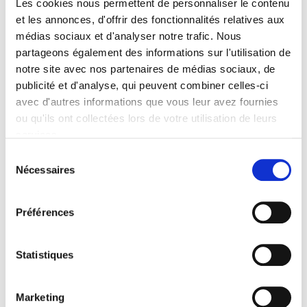
Les cookies nous permettent de personnaliser le contenu
et les annonces, d'offrir des fonctionnalités relatives aux
Borne Solaire Inox Usb
médias sociaux et d'analyser notre trafic. Nous
HYBRIDE 365 Détecteur de
partageons également des informations sur l'utilisation de
Mouvement 5/50-100 Lumens
notre site avec nos partenaires de médias sociaux, de
Lorient ...
publicité et d'analyse, qui peuvent combiner celles-ci
56.50€
avec d'autres informations que vous leur avez fournies
ou qu'ils ont collectées lors de votre utilisation de leurs
services.
page suivante
Sélection
Nécessaires
du
consentement
Préférences
Catégories
Statistiques
Bornes, Lampes, Lampadaires Solaires Puissants
Balisage Solaire, Balise Solaire, Borne Solaire Jardin
Marketing