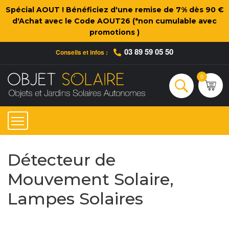
Spécial AOUT ! Bénéficiez d'une remise de 7% dès 90 €
d'Achat avec le Code AOUT26 (*non cumulable avec
promotions )
03 89 59 05 50
Conseils et infos :
Qui sommes-nous ?
Nos engagements
Conseils et Infos pratiques
Ac
0
Rechercher
Détecteur de
Mouvement Solaire,
Lampes Solaires