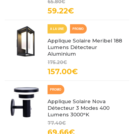
65.80€
59.22€
A LA UNE
PROMO
Applique Solaire Meribel 188
Lumens Détecteur
Aluminium
175.20€
157.00€
PROMO
Applique Solaire Nova
Détecteur 3 Modes 400
Lumens 3000°K
77.40€
69.66€