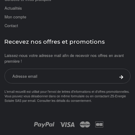
Actualités
Mon compte
Contact
Recevez nos offres et promotions
Laissez-nous votre adresse mail afin de recevoir nos offres en avant
première !
Adresse email
Valider 
L'email recueilli est utilisé pour l'envoi de lettres d'informations et d'offres promotionnelles.
Vous pouvez vous désabonner dans ce même formulaire ou en contactant ZS-Energie
Solaire SAS par
email
.
Consulter les détails du consentement.
Objetsolaire.com est une boutique en ligne spécialisée dans les objets fonc
Achat panneau photovoltaïque
ampoule solaire
Paiement par :
balisage solaire
Balise