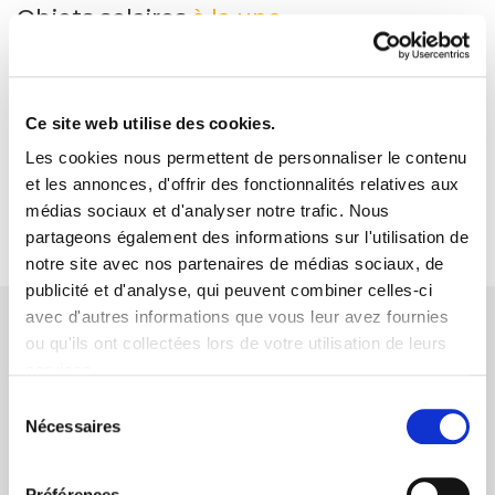
Objets solaires
à la une
Boule Solaire Flottante RGB-W
30 cm ...
Ce site web utilise des cookies.
95.00€
115.90€
Les cookies nous permettent de personnaliser le contenu
et les annonces, d'offrir des fonctionnalités relatives aux
médias sociaux et d'analyser notre trafic. Nous
partageons également des informations sur l'utilisation de
notre site avec nos partenaires de médias sociaux, de
publicité et d'analyse, qui peuvent combiner celles-ci
avec d'autres informations que vous leur avez fournies
Nos engagements
ou qu'ils ont collectées lors de votre utilisation de leurs
services.
Sélection
Nécessaires
du
consentement
Paiement sécurisé
CB, Virement, Chèque...
Préférences