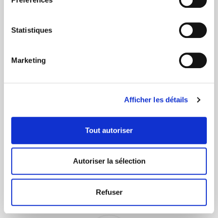
Statistiques
Marketing
Livraison rapide 48h
Via DPD ou colissimo
Afficher les détails
Tout autoriser
Autoriser la sélection
+ de 10 ans d'expertise
Refuser
dans le photovoltaïque