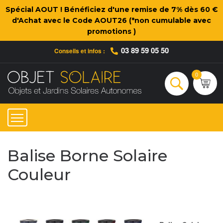
Spécial AOUT ! Bénéficiez d'une remise de 7% dès 60 €
d'Achat avec le Code AOUT26 (*non cumulable avec
promotions )
03 89 59 05 50
Conseils et infos :
Qui sommes-nous ?
Nos engagements
Conseils et Infos pratiques
Ac
0
Rechercher
Balise Borne Solaire
Couleur