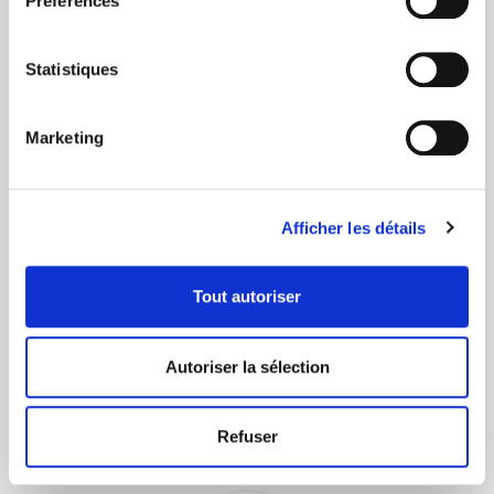
CB, Virement, Chèque...
Préférences
Statistiques
Marketing
Livraison rapide 48h
Via DPD ou colissimo
Afficher les détails
Tout autoriser
Autoriser la sélection
+ de 10 ans d'expertise
Refuser
dans le photovoltaïque