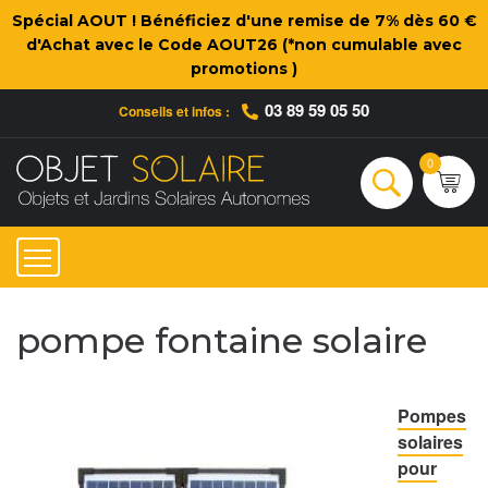
Spécial AOUT ! Bénéficiez d'une remise de 7% dès 60 €
d'Achat avec le Code AOUT26 (*non cumulable avec
promotions )
03 89 59 05 50
Conseils et infos :
Qui sommes-nous ?
Nos engagements
Conseils et Infos pratiques
Ac
0
Rechercher
pompe fontaine solaire
Pompes
solaires
pour