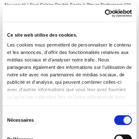
Nouveauté ! Spot Solaire Double Fonte à Piquer Performant 600
Lumens ZS-SPF600-11W !
23/05/2026
Ce site web utilise des cookies.
Idées Cadeaux Solaires Noël 2025 Objets Solaires
18/11/2025
Les cookies nous permettent de personnaliser le contenu
et les annonces, d'offrir des fonctionnalités relatives aux
médias sociaux et d'analyser notre trafic. Nous
partageons également des informations sur l'utilisation de
notre site avec nos partenaires de médias sociaux, de
publicité et d'analyse, qui peuvent combiner celles-ci
avec d'autres informations que vous leur avez fournies
Nos engagements
ou qu'ils ont collectées lors de votre utilisation de leurs
services.
Sélection
Nécessaires
du
consentement
Paiement sécurisé