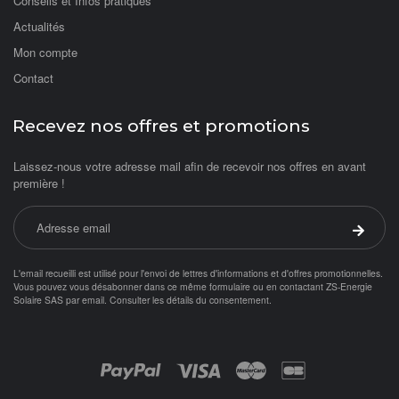
Conseils et Infos pratiques
Actualités
Mon compte
Contact
Recevez nos offres et promotions
Laissez-nous votre adresse mail afin de recevoir nos offres en avant
première !
Adresse email
Valider 
L'email recueilli est utilisé pour l'envoi de lettres d'informations et d'offres promotionnelles.
Vous pouvez vous désabonner dans ce même formulaire ou en contactant ZS-Energie
Solaire SAS par
email
.
Consulter les détails du consentement.
Objetsolaire.com est une boutique en ligne spécialisée dans les objets fonc
Achat panneau photovoltaïque
ampoule solaire
Paiement par :
balisage solaire
Balise