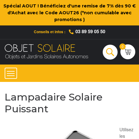
Spécial AOUT ! Bénéficiez d'une remise de 7% dès 90 €
d'Achat avec le Code AOUT26 (*non cumulable avec
promotions )
03 89 59 05 50
Conseils et infos :
Qui sommes-nous ?
Nos engagements
Conseils et Infos pratiques
Ac
0
Rechercher
Lampadaire Solaire
Puissant
Utilisez
les