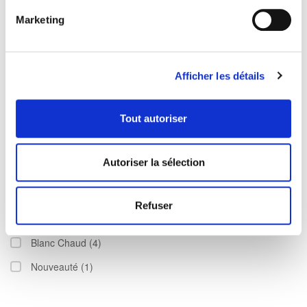
Marketing
Spots Solaires Encastrables, Pavés Solaires
Lampe Solaire Jardin High Lumens Nouveauté
Eclairage Solaire pour Cabanons
Afficher les détails
Lampes Solaires Dimmables - Usb Hybrides
Tout autoriser
Accessoires pour Lampes Solaires
Accus piles solaires rechargeables
Autoriser la sélection
Filtres
Refuser
Blanc Chaud
(4)
Nouveauté
(1)