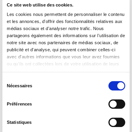
Ce site web utilise des cookies.
Les cookies nous permettent de personnaliser le contenu
et les annonces, d'offrir des fonctionnalités relatives aux
Catégories
médias sociaux et d'analyser notre trafic. Nous
partageons également des informations sur l'utilisation de
notre site avec nos partenaires de médias sociaux, de
Bornes, Lampes, Lampadaires Solaires Puissants
publicité et d'analyse, qui peuvent combiner celles-ci
avec d'autres informations que vous leur avez fournies
Borne Solaire Puissante
ou qu'ils ont collectées lors de votre utilisation de leurs
Lampadaire Solaire Puissant
services.
Lampe Solaire Puissante
Sélection
Nécessaires
du
Balisage Solaire, Balise Solaire, Borne Solaire Jardin
consentement
Appliques Solaires
Préférences
Détecteurs de Mouvements Solaires
Projecteurs Solaires
Statistiques
Spots Solaires