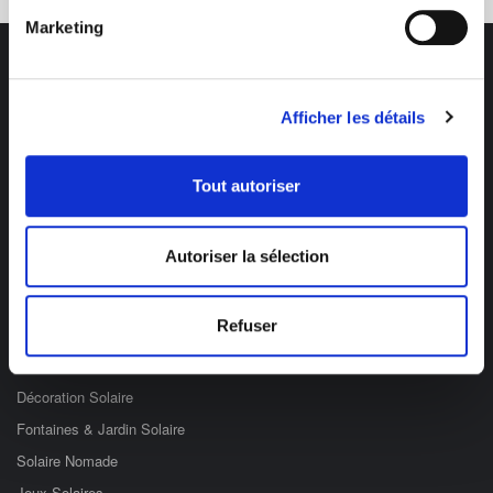
Marketing
Afficher les détails
Des professionnels à votre écoute
Tout autoriser
03 89 59 05 50
Ouvert du lundi au vendredi
de 8h à 12h et de 14h à 17h
Autoriser la sélection
Catégories
Refuser
Eclairage Solaire
Décoration Solaire
Fontaines & Jardin Solaire
Solaire Nomade
Jeux Solaires