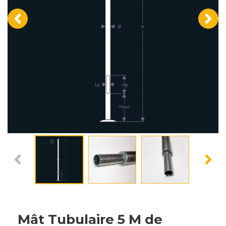
‹
›
Mât Tubulaire 5 M de