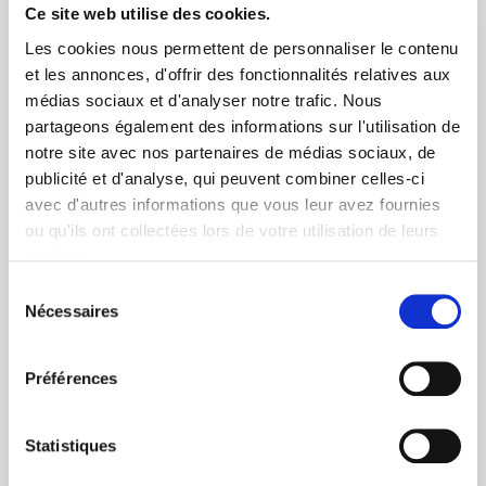
Via DPD ou colissimo
Ce site web utilise des cookies.
Les cookies nous permettent de personnaliser le contenu
et les annonces, d'offrir des fonctionnalités relatives aux
médias sociaux et d'analyser notre trafic. Nous
partageons également des informations sur l'utilisation de
notre site avec nos partenaires de médias sociaux, de
publicité et d'analyse, qui peuvent combiner celles-ci
+ de 10 ans d'expertise
avec d'autres informations que vous leur avez fournies
dans le photovoltaïque
ou qu'ils ont collectées lors de votre utilisation de leurs
services.
Sélection
Nécessaires
du
consentement
Préférences
Service clients
03 89 59 05 50
Statistiques