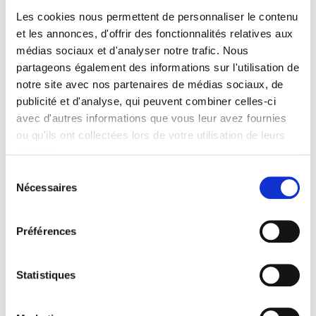
Cabanon Heit
Les cookies nous permettent de personnaliser le contenu
42.90€
et les annonces, d'offrir des fonctionnalités relatives aux
médias sociaux et d'analyser notre trafic. Nous
partageons également des informations sur l'utilisation de
notre site avec nos partenaires de médias sociaux, de
Eclairage Solaire pour
Cabanon Smart 50 Lumens
publicité et d'analyse, qui peuvent combiner celles-ci
avec d'autres informations que vous leur avez fournies
28.90€
ou qu'ils ont collectées lors de votre utilisation de leurs
services.
Sélection
Element supplémentaire de
Nécessaires
du
Cascade Solaire Ruisseau
consentement
94.00€
Préférences
Statistiques
Eléments de Cascade
Ruisseau 3 Unités