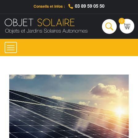
03 89 59 05 50
Conseils et infos :
Qui sommes-nous ?
Nos engagements
Conseils et Infos pratiques
Ac
0
Rechercher