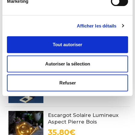
Marketing
288.00€
Afficher les détails
A LA UNE
Eléphant Solaire
Tout autoriser
55.80€
Autoriser la sélection
Eolienne Solaire Repower
65.09€
Refuser
Escargot Solaire Lumineux
Aspect Pierre Bois
35.80€