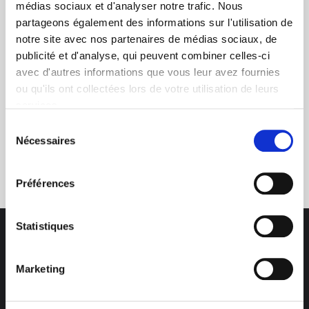
+ de 10 ans d'expertise
médias sociaux et d'analyser notre trafic. Nous
dans le photovoltaïque
partageons également des informations sur l'utilisation de
notre site avec nos partenaires de médias sociaux, de
publicité et d'analyse, qui peuvent combiner celles-ci
avec d'autres informations que vous leur avez fournies
ou qu'ils ont collectées lors de votre utilisation de leurs
services.
Sélection
Nécessaires
Service clients
du
03 89 59 05 50
consentement
Préférences
Statistiques
Marketing
Des professionnels à votre écoute