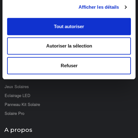
03 89 59 05 50
Afficher les détails
Ouvert du lundi au vendredi
de 8h à 12h et de 14h à 17h
Tout autoriser
Catégories
Autoriser la sélection
Eclairage Solaire
Décoration Solaire
Refuser
Fontaines & Jardin Solaire
Solaire Nomade
Jeux Solaires
Eclairage LED
Panneau Kit Solaire
Solaire Pro
A propos