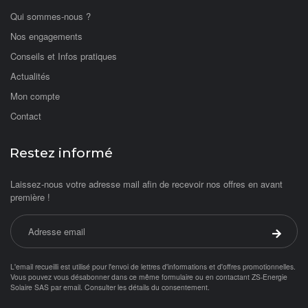
Qui sommes-nous ?
Nos engagements
Conseils et Infos pratiques
Actualités
Mon compte
Contact
Restez informé
Laissez-nous votre adresse mail afin de recevoir nos offres en avant
première !
Adresse email
Valider 
L'email recueilli est utilisé pour l'envoi de lettres d'informations et d'offres promotionnelles.
Vous pouvez vous désabonner dans ce même formulaire ou en contactant ZS-Energie
Solaire SAS par
email
.
Consulter les détails du consentement.