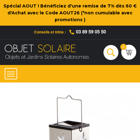
Spécial AOUT ! Bénéficiez d'une remise de 7% dès 60 €
d'Achat avec le Code AOUT26 (*non cumulable avec
promotions )
03 89 59 05 50
Conseils et infos :
Qui sommes-nous ?
Nos engagements
Conseils et Infos pratiques
Ac
0
Rechercher