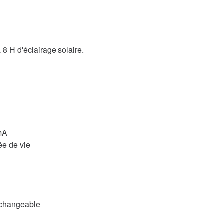
 8 H d'éclairage solaire.
0mA
ée de vie
rechangeable