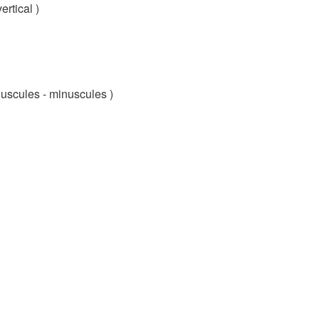
ertical )
juscules - minuscules )