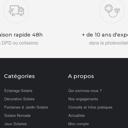
aison rapide 48h
+ de 10 ans d'exp
a DPD ou colissimo
dans le photovolta
Catégories
A propos
Eclairage Solaire
Qui sommes-nous ?
Décoration Solaire
Nos engagements
Fontaines & Jardin Solaire
Conseils et Infos pratiques
Solaire Nomade
Actualités
Jeux Solaires
Mon compte