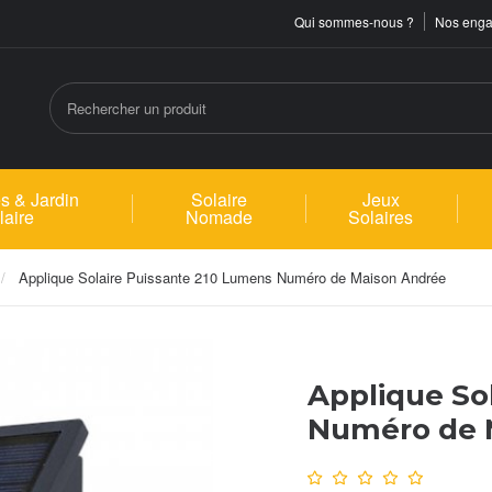
Qui sommes-nous ?
Nos eng
s & Jardin
Solaire
Jeux
laire
Nomade
Solaires
Applique Solaire Puissante 210 Lumens Numéro de Maison Andrée
Applique So
Numéro de 
Note :
0
/10