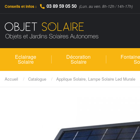
03 89 59 05 50
Conseils et infos :
(Lun. au ven. 8h-12h / 14h-17h)
Eclairage
Décoration
Fontaine
Solaire
Solaire
So
Accueil
Catalogue
Applique Solaire, Lampe Solaire Led Murale