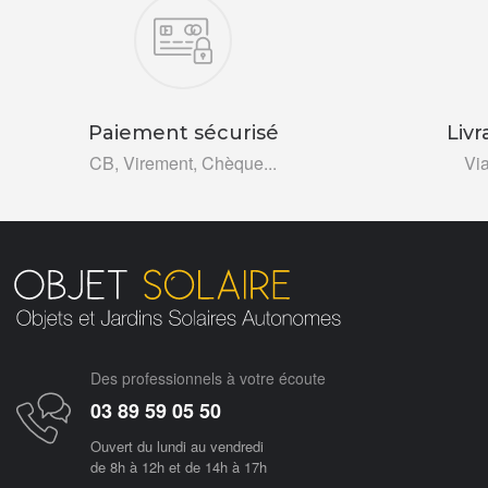
Nos engagements
Paiement sécurisé
Livr
CB, Virement, Chèque...
Vi
Des professionnels à votre écoute
03 89 59 05 50
Ouvert du lundi au vendredi
de 8h à 12h et de 14h à 17h