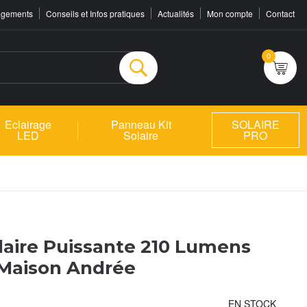
agements
Conseils et Infos pratiques
Actualités
Mon compte
Contact
0
Rechercher
Eclairage
Panneau Kit
SOLAIRE
LED
Solaire
PRO
laire Puissante 210 Lumens
Maison Andrée
EN STOCK