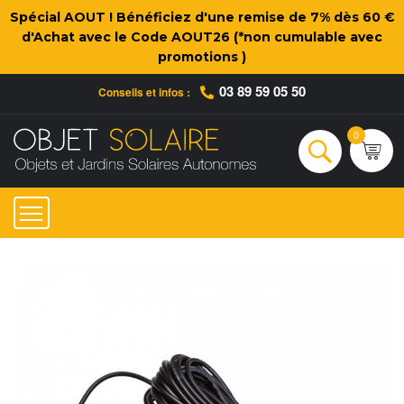
Spécial AOUT ! Bénéficiez d'une remise de 7% dès 60 €
d'Achat avec le Code AOUT26 (*non cumulable avec
promotions )
03 89 59 05 50
Conseils et infos :
Qui sommes-nous ?
Nos engagements
Conseils et Infos pratiques
Ac
0
Rechercher