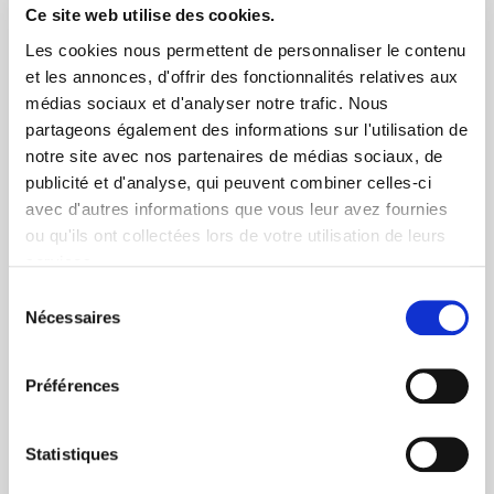
Via DPD ou colissimo
Ce site web utilise des cookies.
Les cookies nous permettent de personnaliser le contenu
et les annonces, d'offrir des fonctionnalités relatives aux
médias sociaux et d'analyser notre trafic. Nous
partageons également des informations sur l'utilisation de
notre site avec nos partenaires de médias sociaux, de
publicité et d'analyse, qui peuvent combiner celles-ci
+ de 10 ans d'expertise
avec d'autres informations que vous leur avez fournies
dans le photovoltaïque
ou qu'ils ont collectées lors de votre utilisation de leurs
services.
Sélection
Nécessaires
du
consentement
Préférences
Service clients
03 89 59 05 50
Statistiques