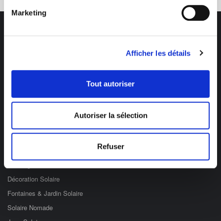
Marketing
Afficher les détails
Des professionnels à votre écoute
Tout autoriser
03 89 59 05 50
Ouvert du lundi au vendredi
de 8h à 12h et de 14h à 17h
Autoriser la sélection
Catégories
Refuser
Eclairage Solaire
Décoration Solaire
Fontaines & Jardin Solaire
Solaire Nomade