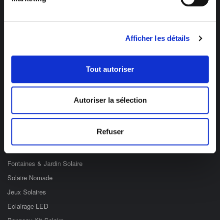
Afficher les détails
Des professionnels à votre écoute
03 89 59 05 50
Tout autoriser
Ouvert du lundi au vendredi
de 8h à 12h et de 14h à 17h
Autoriser la sélection
Catégories
Refuser
Eclairage Solaire
Décoration Solaire
Fontaines & Jardin Solaire
Solaire Nomade
Jeux Solaires
Eclairage LED