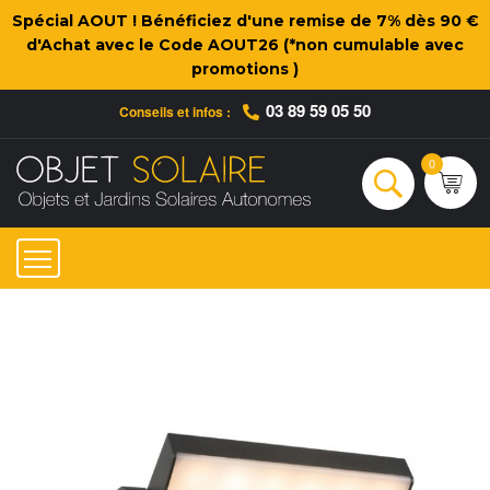
Spécial AOUT ! Bénéficiez d'une remise de 7% dès 90 €
d'Achat avec le Code AOUT26 (*non cumulable avec
promotions )
03 89 59 05 50
Conseils et infos :
Qui sommes-nous ?
Nos engagements
Conseils et Infos pratiques
Ac
0
Rechercher