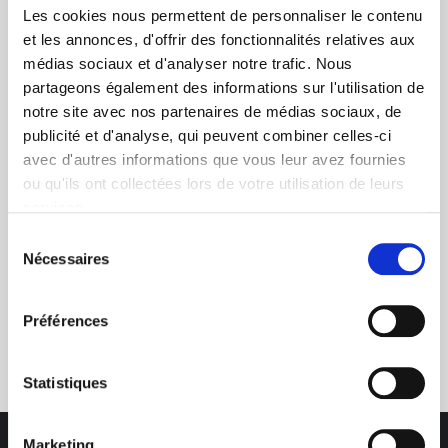
Les cookies nous permettent de personnaliser le contenu
et les annonces, d'offrir des fonctionnalités relatives aux
médias sociaux et d'analyser notre trafic. Nous
partageons également des informations sur l'utilisation de
notre site avec nos partenaires de médias sociaux, de
+ de 10 ans d'expertise
publicité et d'analyse, qui peuvent combiner celles-ci
dans le photovoltaïque
avec d'autres informations que vous leur avez fournies
ou qu'ils ont collectées lors de votre utilisation de leurs
services.
Sélection
Nécessaires
du
consentement
Service clients
Préférences
03 89 59 05 50
Statistiques
Marketing