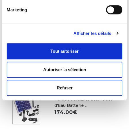
388.00€
Marketing
Fontaine Solaire Cascade Pierre
Batterie ...
Afficher les détails
288.00€
319.90€
Tout autoriser
Projecteur Solaire Led Puissant
ZS-15 ...
Autoriser la sélection
96.90€
Refuser
Pompe Fontaine Solaire Jet
d'Eau Batterie ...
174.00€