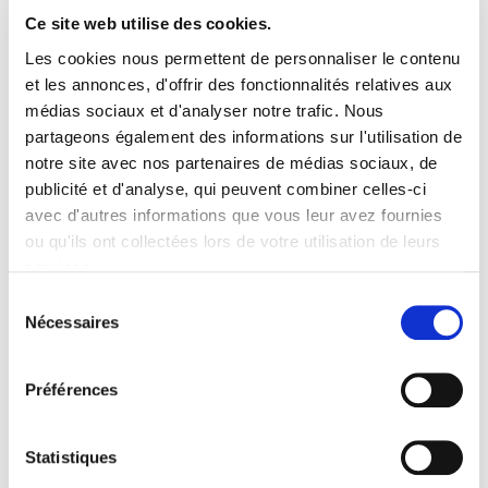
Ce site web utilise des cookies.
Eclairage Solaire
Les cookies nous permettent de personnaliser le contenu
Décoration Solaire
et les annonces, d'offrir des fonctionnalités relatives aux
Fontaines & Jardin Solaire
médias sociaux et d'analyser notre trafic. Nous
partageons également des informations sur l'utilisation de
Solaire Nomade
notre site avec nos partenaires de médias sociaux, de
Jeux Solaires
publicité et d'analyse, qui peuvent combiner celles-ci
avec d'autres informations que vous leur avez fournies
Eclairage LED
ou qu'ils ont collectées lors de votre utilisation de leurs
Panneau Kit Solaire
services.
Solaire Pro
Sélection
Nécessaires
du
consentement
Objets solaires
à la une
Préférences
Borne Solaire Puissante Miami
Statistiques
280 Lumens