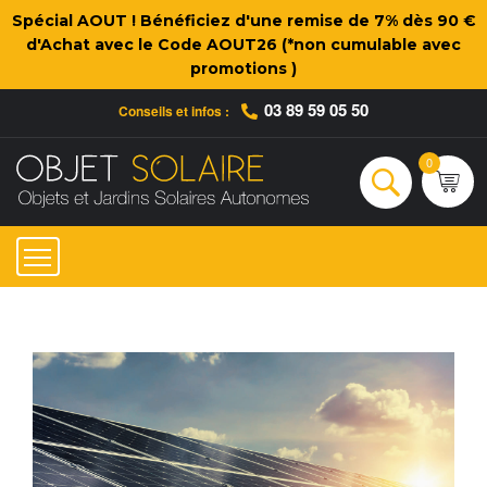
Spécial AOUT ! Bénéficiez d'une remise de 7% dès 90 €
d'Achat avec le Code AOUT26 (*non cumulable avec
promotions )
03 89 59 05 50
Conseils et infos :
Qui sommes-nous ?
Nos engagements
Conseils et Infos pratiques
Ac
0
Rechercher