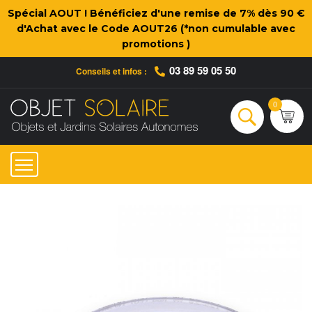
Spécial AOUT ! Bénéficiez d'une remise de 7% dès 90 €
d'Achat avec le Code AOUT26 (*non cumulable avec
promotions )
03 89 59 05 50
Conseils et infos :
Qui sommes-nous ?
Nos engagements
Conseils et Infos pratiques
Ac
0
Rechercher