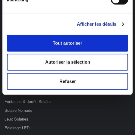
Afficher les détails
Des professionnels à votre écoute
03 89 59 05 50
Tout autoriser
Ouvert du lundi au vendredi
de 8h à 12h et de 14h à 17h
Autoriser la sélection
Catégories
Refuser
Eclairage Solaire
Décoration Solaire
Fontaines & Jardin Solaire
Solaire Nomade
Jeux Solaires
Eclairage LED