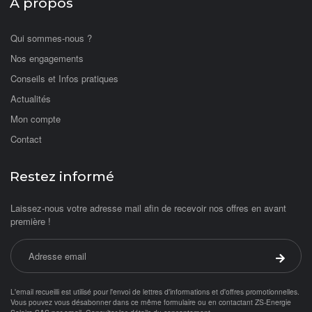
A propos
Qui sommes-nous ?
Nos engagements
Conseils et Infos pratiques
Actualités
Mon compte
Contact
Restez informé
Laissez-nous votre adresse mail afin de recevoir nos offres en avant
première !
Adresse email
Valider 
L'email recueilli est utilisé pour l'envoi de lettres d'informations et d'offres promotionnelles.
Vous pouvez vous désabonner dans ce même formulaire ou en contactant ZS-Energie