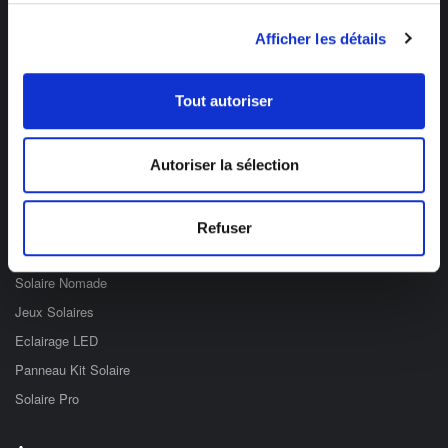
Des professionnels à votre écoute
Afficher les détails
03 89 59 05 50
Ouvert du lundi au vendredi
de 8h à 12h et de 14h à 17h
Tout autoriser
Catégories
Autoriser la sélection
Eclairage Solaire
Décoration Solaire
Refuser
Fontaines & Jardin Solaire
Solaire Nomade
Jeux Solaires
Eclairage LED
Panneau Kit Solaire
Solaire Pro