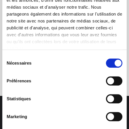
et les annonces, d'offrir des fonctionnalités relatives aux
médias sociaux et d'analyser notre trafic. Nous
+ de 10 ans d'expertise
partageons également des informations sur l'utilisation de
dans le photovoltaïque
notre site avec nos partenaires de médias sociaux, de
publicité et d'analyse, qui peuvent combiner celles-ci
avec d'autres informations que vous leur avez fournies
ou qu'ils ont collectées lors de votre utilisation de leurs
services.
Sélection
Nécessaires
du
Service clients
consentement
03 89 59 05 50
Préférences
Statistiques
Marketing