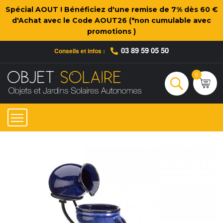
Spécial AOUT ! Bénéficiez d'une remise de 7% dès 60 €
d'Achat avec le Code AOUT26 (*non cumulable avec
promotions )
03 89 59 05 50
Conseils et infos :
Qui sommes-nous ?
Nos engagements
Conseils et Infos pratiques
Ac
0
Rechercher