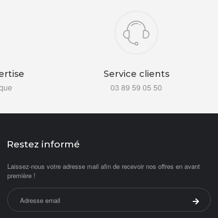
ertise
Service clients
ïque
03 89 59 05 50
Restez informé
Laissez-nous votre adresse mail afin de recevoir nos offres en avant
première !
Adresse email
Valider 