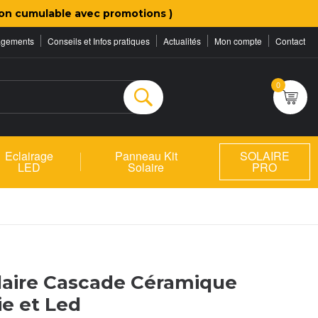
on cumulable avec promotions )
agements
Conseils et Infos pratiques
Actualités
Mon compte
Contact
0
Rechercher
Eclairage
Panneau Kit
SOLAIRE
LED
Solaire
PRO
laire Cascade Céramique
ie et Led