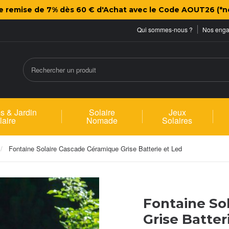
ne remise de 7% dès 60 € d'Achat avec le Code AOUT26 (*n
Qui sommes-nous ?
Nos eng
s & Jardin
Solaire
Jeux
laire
Nomade
Solaires
Fontaine Solaire Cascade Céramique Grise Batterie et Led
Fontaine So
Grise Batter