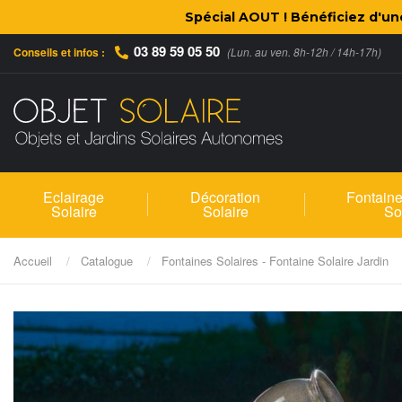
Spécial AOUT ! Bénéficiez d'u
03 89 59 05 50
Conseils et infos :
(Lun. au ven. 8h-12h / 14h-17h)
Eclairage
Décoration
Fontaine
Solaire
Solaire
So
Accueil
Catalogue
Fontaines Solaires - Fontaine Solaire Jardin