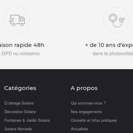
aison rapide 48h
+ de 10 ans d'exp
a DPD ou colissimo
dans le photovolta
Catégories
A propos
Eclairage Solaire
Qui sommes-nous ?
Décoration Solaire
Nos engagements
Fontaines & Jardin Solaire
Conseils et Infos pratiques
Solaire Nomade
Actualités