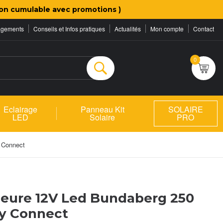
on cumulable avec promotions )
agements
Conseils et Infos pratiques
Actualités
Mon compte
Contact
0
Rechercher
Eclairage
Panneau Kit
SOLAIRE
LED
Solaire
PRO
 Connect
ieure 12V Led Bundaberg 250
y Connect