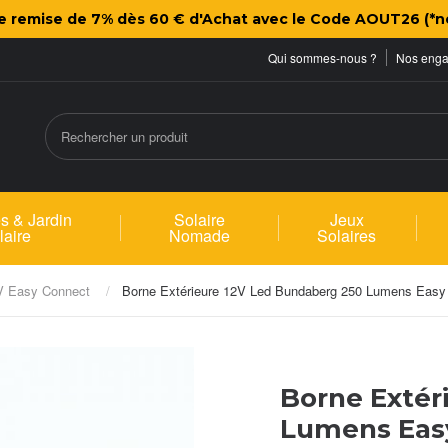
ne remise de 7% dès 60 € d'Achat avec le Code AOUT26 (*n
Qui sommes-nous ?
Nos eng
s & Jardin
Solaire
Jeux
laire
Nomade
Solaires
2V Easy Connect
Borne Extérieure 12V Led Bundaberg 250 Lumens Easy
Borne Extér
Lumens Eas