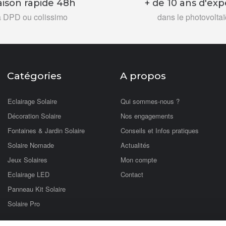
aison rapide 48h
+ de 10 ans d'exp
a DPD ou colissimo
dans le photovolta
Catégories
A propos
Eclairage Solaire
Qui sommes-nous ?
Décoration Solaire
Nos engagements
Fontaines & Jardin Solaire
Conseils et Infos pratiques
Solaire Nomade
Actualités
Jeux Solaires
Mon compte
Eclairage LED
Contact
Panneau Kit Solaire
Solaire Pro