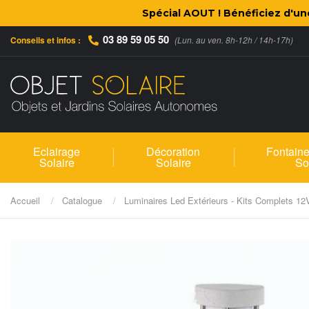
Spécial AOUT ! Bénéficiez d'u
03 89 59 05 50
Conseils et infos :
(Lun. au ven. 8h-12h / 14h-17h)
Eclairage
Décoration
Fontaine
Solaire
Solaire
So
Accueil
Catalogue
Luminaires Led Extérieurs - Kits Complets 1