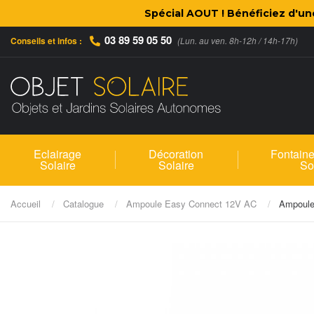
Spécial AOUT ! Bénéficiez d'u
03 89 59 05 50
Conseils et infos :
(Lun. au ven. 8h-12h / 14h-17h)
Eclairage
Décoration
Fontaine
Solaire
Solaire
So
Accueil
Catalogue
Ampoule Easy Connect 12V AC
Ampoule