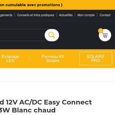
on cumulable avec promotions )
agements
Conseils et Infos pratiques
Actualités
Mon compte
Contact
0
Rechercher
Eclairage
Panneau Kit
SOLAIRE
LED
Solaire
PRO
d 12V AC/DC Easy Connect
 3W Blanc chaud