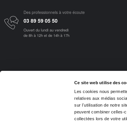
Des professionnels à votre écoute
03 89 59 05 50
Ouvert du lundi au vendredi
de 8h à 12h et de 14h à 17h
Objetsolaire.com est une boutique en ligne spécialisée dans les objets fonc
Ce site web utilise des co
d'utilisation, tous nos produits vous rendront de réels services et vous pe
Les cookies nous permetten
relatives aux médias socia
Achat panneau photovoltaïque
ampoule solaire
balisage solai
fontaine solaire avec batterie et leds
fontaines solaires
jet d'eau solai
sur l'utilisation de notre 
peuvent combiner celles-ci
collectées lors de votre uti