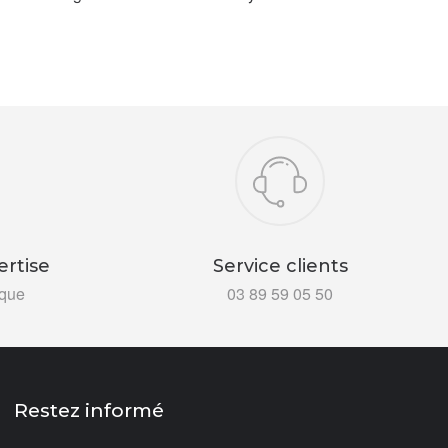
ertise
Service clients
ïque
03 89 59 05 50
Restez informé