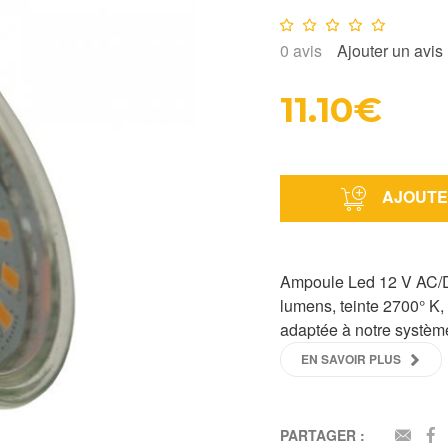
Note :
0
/10
0
avis
Ajouter un avis
11.10€
AJOUTE
Ampoule Led 12 V AC/D
lumens, teinte 2700° K,
adaptée à notre systèm
EN SAVOIR PLUS
PARTAGER :
EMAI