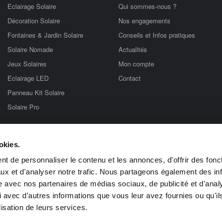
Eclairage Solaire
Qui sommes-nous ?
Décoration Solaire
Nos engagements
Fontaines & Jardin Solaire
Conseils et Infos pratiques
Solaire Nomade
Actualités
Jeux Solaires
Mon compte
Eclairage LED
Contact
Panneau Kit Solaire
Solaire Pro
tionnant à l'énergie solaire photovoltaïque. Vous trouverez sur notre site une 
okies.
rmettront de réaliser des économies d'énergie ! Lampes solaires, éclairages so
iphone, kits solaires, lampadaires solaires… Tout est chez Objetsolaire !
t de personnaliser le contenu et les annonces, d'offrir des fonct
ux et d'analyser notre trafic. Nous partageons également des in
re
Balises Solaires de Jardin
borne Solaire Jardin
Borne Solaire
Eclaira
re
kit solaire
lampe bureau solaire
lampe solaire
lampes solaires
lumina
site avec nos partenaires de médias sociaux, de publicité et d'anal
Lampe solaire pratique
Eclairage Solaire
Cadeau Solaire
 avec d'autres informations que vous leur avez fournies ou qu'il
lisation de leurs services.
Paiement par :