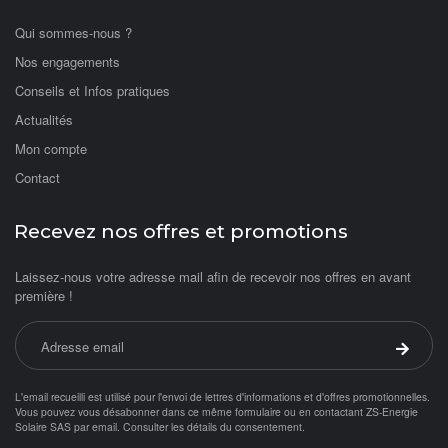
Qui sommes-nous ?
Nos engagements
Conseils et Infos pratiques
Actualités
Mon compte
Contact
Recevez nos offres et promotions
Laissez-nous votre adresse mail afin de recevoir nos offres en avant
première !
Adresse email
Valider 
L'email recueilli est utilisé pour l'envoi de lettres d'informations et d'offres promotionnelles.
Vous pouvez vous désabonner dans ce même formulaire ou en contactant ZS-Energie
Solaire SAS par
email
.
Consulter les détails du consentement.