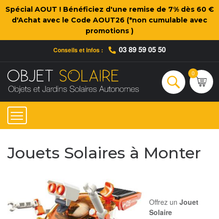
Spécial AOUT ! Bénéficiez d'une remise de 7% dès 60 €
d'Achat avec le Code AOUT26 (*non cumulable avec
promotions )
03 89 59 05 50
Conseils et infos :
Qui sommes-nous ?
Nos engagements
Conseils et Infos pratiques
Ac
0
Rechercher
Jouets Solaires à Monter
Offrez un
Jouet
Solaire