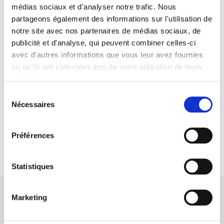
médias sociaux et d'analyser notre trafic. Nous
partageons également des informations sur l'utilisation de
Filtres
notre site avec nos partenaires de médias sociaux, de
publicité et d'analyse, qui peuvent combiner celles-ci
avec d'autres informations que vous leur avez fournies
Pas de filtres
ou qu'ils ont collectées lors de votre utilisation de leurs
services.
Objets solaires
à la une
Sélection
Nécessaires
du
consentement
Pas de produit disponible
Préférences
Statistiques
Nos engagements
Marketing