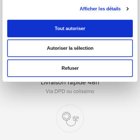
Afficher les détails
Paiement sécurisé
CB, Virement, Chèque...
Tout autoriser
Autoriser la sélection
Refuser
Livraison rapide 48h
Via DPD ou colissimo