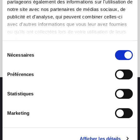
partageons également des informations sur l'utilisation de
notre site avec nos partenaires de médias sociaux, de
publicité et d'analyse, qui peuvent combiner celles-ci
avec d'autres informations que vous leur avez fournies
ou qu'ils ont collectées lors de votre utilisation de leurs
services.
Service clients
Sélection
Nécessaires
03 89 59 05 50
du
consentement
Préférences
Statistiques
Marketing
Des professionnels à votre écoute
03 89 59 05 50
Ouvert du lundi au vendredi
Afficher les détails