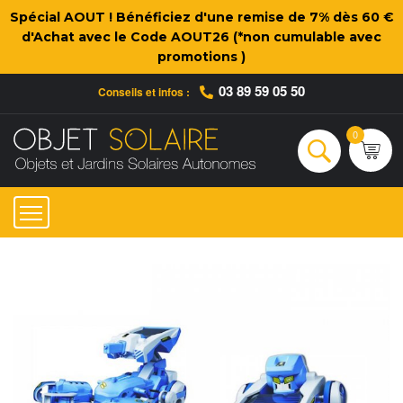
Spécial AOUT ! Bénéficiez d'une remise de 7% dès 60 €
d'Achat avec le Code AOUT26 (*non cumulable avec
promotions )
03 89 59 05 50
Conseils et infos :
Qui sommes-nous ?
Nos engagements
Conseils et Infos pratiques
Ac
0
Rechercher