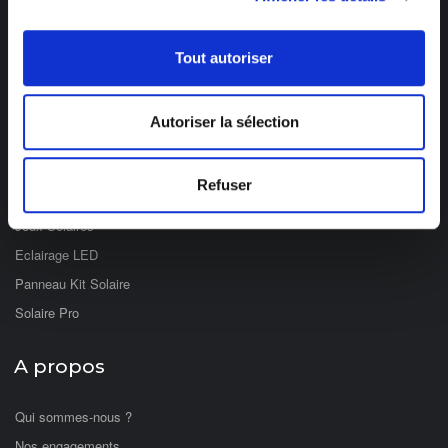
de 8h à 12h et de 14h à 17h
Catégories
Tout autoriser
Eclairage Solaire
Autoriser la sélection
Décoration Solaire
Fontaines & Jardin Solaire
Refuser
Solaire Nomade
Jeux Solaires
Eclairage LED
Panneau Kit Solaire
Solaire Pro
A propos
Qui sommes-nous ?
Nos engagements