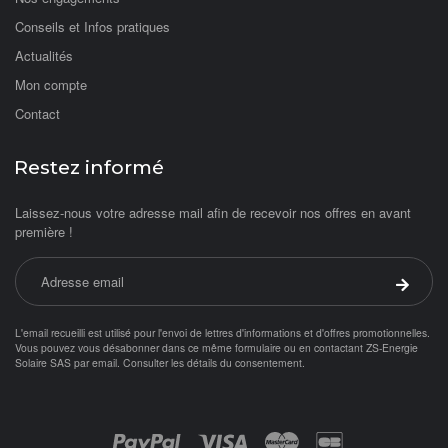
Conseils et Infos pratiques
Actualités
Mon compte
Contact
Restez informé
Laissez-nous votre adresse mail afin de recevoir nos offres en avant
première !
Adresse email
Valider 
L'email recueilli est utilisé pour l'envoi de lettres d'informations et d'offres promotionnelles.
Vous pouvez vous désabonner dans ce même formulaire ou en contactant ZS-Energie
Solaire SAS par
email
.
Consulter les détails du consentement.
Objetsolaire.com est une boutique en ligne spécialisée dans les objets fonc
Achat panneau photovoltaïque
ampoule solaire
Paiement par :
balisage solaire
Balise