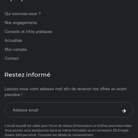
Qui sommes-nous ?
Nos engagements
Conseils et Infos pratiques
Actualités
Mon compte
Contact
Restez informé
Laissez-nous votre adresse mail afin de recevoir nos offres en avant
première !
Adresse email
Valider 
L'email recueilli est utilisé pour l'envoi de lettres d'informations et d'offres promotionnelles.
Vous pouvez vous désabonner dans ce même formulaire ou en contactant ZS-Energie
Solaire SAS par
email
.
Consulter les détails du consentement.