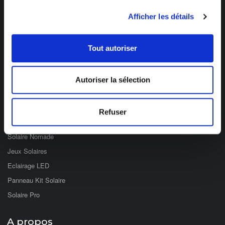
Des professionnels à votre écoute
03 89 59 05 50
Afficher les détails
Ouvert du lundi au vendredi
de 8h à 12h et de 14h à 17h
Tout autoriser
Catégories
Autoriser la sélection
Eclairage Solaire
Décoration Solaire
Refuser
Fontaines & Jardin Solaire
Solaire Nomade
Jeux Solaires
Eclairage LED
Panneau Kit Solaire
Solaire Pro
A propos