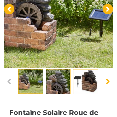
‹
›
Fontaine Solaire Roue de