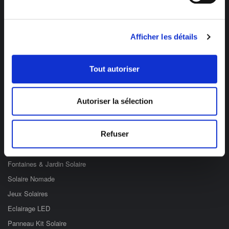
Afficher les détails
Des professionnels à votre écoute
03 89 59 05 50
Tout autoriser
Ouvert du lundi au vendredi
de 8h à 12h et de 14h à 17h
Autoriser la sélection
Catégories
Eclairage Solaire
Refuser
Décoration Solaire
Fontaines & Jardin Solaire
Solaire Nomade
Jeux Solaires
Eclairage LED
Panneau Kit Solaire