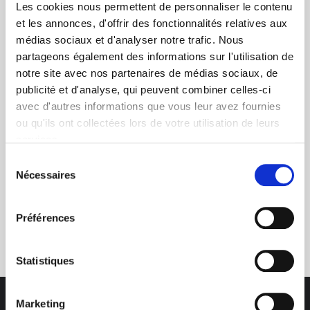
Les cookies nous permettent de personnaliser le contenu
et les annonces, d'offrir des fonctionnalités relatives aux
médias sociaux et d'analyser notre trafic. Nous
partageons également des informations sur l'utilisation de
+ de 10 ans d'expertise
notre site avec nos partenaires de médias sociaux, de
dans le photovoltaïque
publicité et d'analyse, qui peuvent combiner celles-ci
avec d'autres informations que vous leur avez fournies
ou qu'ils ont collectées lors de votre utilisation de leurs
services.
Sélection
Nécessaires
du
consentement
Service clients
Préférences
03 89 59 05 50
Statistiques
Marketing