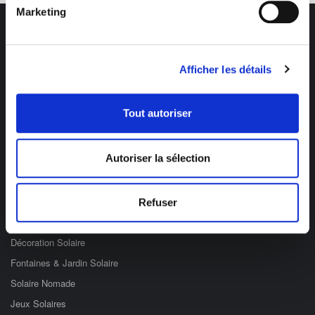
Marketing
Afficher les détails
Des professionnels à votre écoute
03 89 59 05 50
Tout autoriser
Ouvert du lundi au vendredi
de 8h à 12h et de 14h à 17h
Autoriser la sélection
Catégories
Refuser
Eclairage Solaire
Décoration Solaire
Fontaines & Jardin Solaire
Solaire Nomade
Jeux Solaires