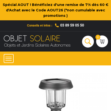
Spécial AOUT ! Bénéficiez d'une remise de 7% dès 60 €
d'Achat avec le Code AOUT26 (*non cumulable avec
promotions )
03 89 59 05 50
Conseils et infos :
Qui sommes-nous ?
Nos engagements
Conseils et Infos pratiques
Ac
0
Rechercher