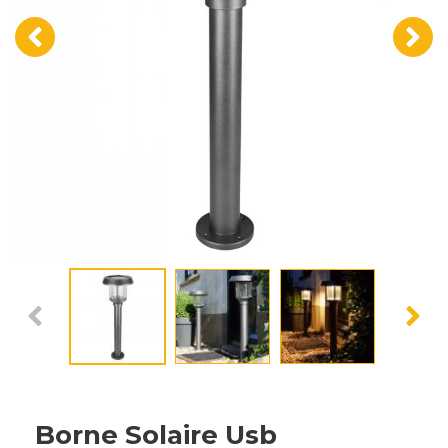
‹
›
Borne Solaire Usb