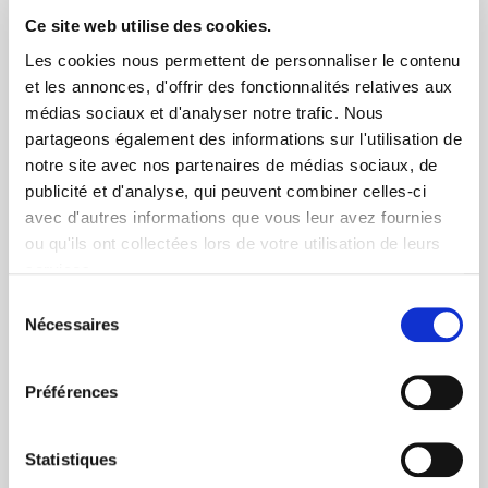
Via DPD ou colissimo
Ce site web utilise des cookies.
Les cookies nous permettent de personnaliser le contenu
et les annonces, d'offrir des fonctionnalités relatives aux
médias sociaux et d'analyser notre trafic. Nous
partageons également des informations sur l'utilisation de
notre site avec nos partenaires de médias sociaux, de
publicité et d'analyse, qui peuvent combiner celles-ci
+ de 10 ans d'expertise
avec d'autres informations que vous leur avez fournies
dans le photovoltaïque
ou qu'ils ont collectées lors de votre utilisation de leurs
services.
Sélection
Nécessaires
du
consentement
Préférences
Service clients
03 89 59 05 50
Statistiques