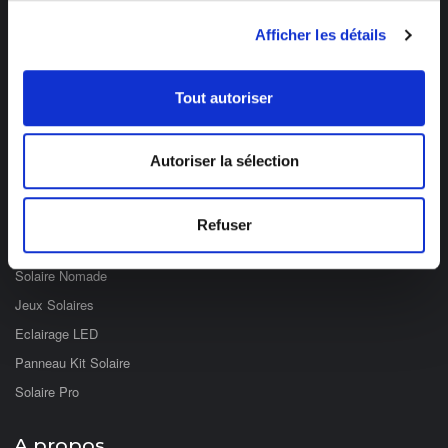
Des professionnels à votre écoute
03 89 59 05 50
Afficher les détails
Ouvert du lundi au vendredi
de 8h à 12h et de 14h à 17h
Tout autoriser
Catégories
Autoriser la sélection
Eclairage Solaire
Décoration Solaire
Refuser
Fontaines & Jardin Solaire
Solaire Nomade
Jeux Solaires
Eclairage LED
Panneau Kit Solaire
Solaire Pro
A propos