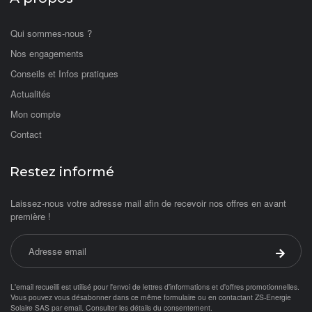
Qui sommes-nous ?
Nos engagements
Conseils et Infos pratiques
Actualités
Mon compte
Contact
Restez informé
Laissez-nous votre adresse mail afin de recevoir nos offres en avant
première !
Adresse email
Valider 
L'email recueilli est utilisé pour l'envoi de lettres d'informations et d'offres promotionnelles.
Vous pouvez vous désabonner dans ce même formulaire ou en contactant ZS-Energie
Solaire SAS par
email
.
Consulter les détails du consentement.