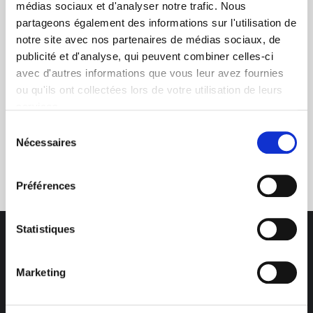
+ de 10 ans d'expertise
médias sociaux et d'analyser notre trafic. Nous
dans le photovoltaïque
partageons également des informations sur l'utilisation de
notre site avec nos partenaires de médias sociaux, de
publicité et d'analyse, qui peuvent combiner celles-ci
avec d'autres informations que vous leur avez fournies
ou qu'ils ont collectées lors de votre utilisation de leurs
services.
Sélection
Nécessaires
Service clients
du
03 89 59 05 50
consentement
Préférences
Statistiques
Marketing
Des professionnels à votre écoute