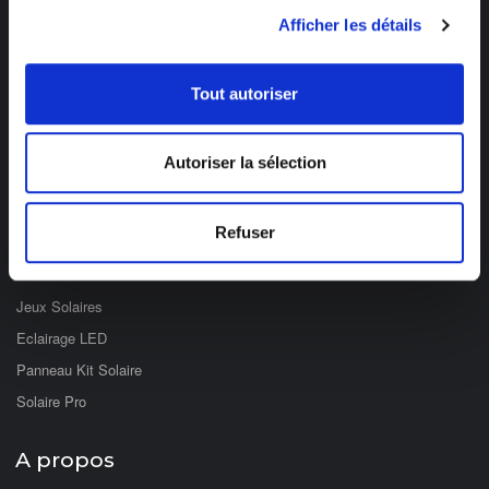
03 89 59 05 50
Afficher les détails
Ouvert du lundi au vendredi
de 8h à 12h et de 14h à 17h
Tout autoriser
Catégories
Autoriser la sélection
Eclairage Solaire
Décoration Solaire
Refuser
Fontaines & Jardin Solaire
Solaire Nomade
Jeux Solaires
Eclairage LED
Panneau Kit Solaire
Solaire Pro
A propos