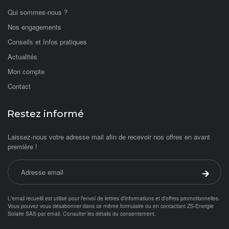
Qui sommes-nous ?
Nos engagements
Conseils et Infos pratiques
Actualités
Mon compte
Contact
Restez informé
Laissez-nous votre adresse mail afin de recevoir nos offres en avant
première !
Adresse email
Valider 
L'email recueilli est utilisé pour l'envoi de lettres d'informations et d'offres promotionnelles.
Vous pouvez vous désabonner dans ce même formulaire ou en contactant ZS-Energie
Solaire SAS par
email
.
Consulter les détails du consentement.