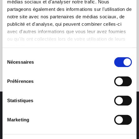
médias sociaux et d'analyser notre trafic. Nous
dans le photovoltaïque
partageons également des informations sur l'utilisation de
notre site avec nos partenaires de médias sociaux, de
publicité et d'analyse, qui peuvent combiner celles-ci
avec d'autres informations que vous leur avez fournies
ou qu'ils ont collectées lors de votre utilisation de leurs
services.
Sélection
Service clients
Nécessaires
du
03 89 59 05 50
consentement
Préférences
Statistiques
Marketing
Des professionnels à votre écoute