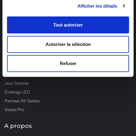
03 89 59 05 50
Afficher les détails
Ouvert du lundi au vendredi
de 8h à 12h et de 14h à 17h
Tout autoriser
Catégories
Autoriser la sélection
Eclairage Solaire
Décoration Solaire
Refuser
Fontaines & Jardin Solaire
Solaire Nomade
Jeux Solaires
Eclairage LED
Panneau Kit Solaire
Solaire Pro
A propos