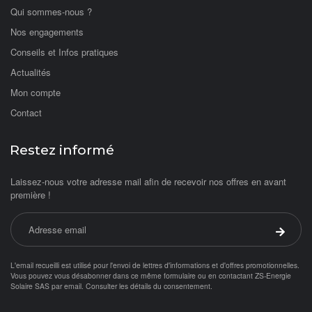
Qui sommes-nous ?
Nos engagements
Conseils et Infos pratiques
Actualités
Mon compte
Contact
Restez informé
Laissez-nous votre adresse mail afin de recevoir nos offres en avant
première !
Adresse email
Valider 
L'email recueilli est utilisé pour l'envoi de lettres d'informations et d'offres promotionnelles.
Vous pouvez vous désabonner dans ce même formulaire ou en contactant ZS-Energie
Solaire SAS par
email
.
Consulter les détails du consentement.