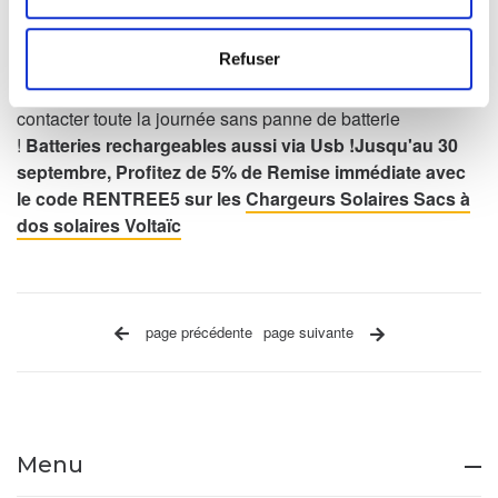
solaire Volaïc, confortables et sûrs, ou
pochette chargeur solaire à fixer sur vélo ou sur leur sac à
Refuser
dos permettront à vos enfants d'avoir une source d'énergie
portable, pour pouvoir être contactés ou pouvoir vous
contacter toute la journée sans panne de batterie
!
Batteries rechargeables aussi via Usb !
Jusqu'au 30
septembre, Profitez de 5% de Remise immédiate avec
le code RENTREE5 sur les
Chargeurs Solaires Sacs à
dos solaires Voltaïc
page précédente
page suivante
Menu