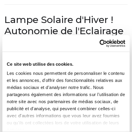
Lampe Solaire d'Hiver !
Autonomie de l'Eclairage
Solaire
26 sept 2014 à 07h28 |
Générale
Ce site web utilise des cookies.
Découvrez notre Gamme de Lampes Solaires d'Hiver,
Les cookies nous permettent de personnaliser le contenu
Lampe Solaire Dimmable, des lampes solaires qui
et les annonces, d'offrir des fonctionnalités relatives aux
permettent de réduire l'intensité de l'Eclairage solaire en
médias sociaux et d'analyser notre trafic. Nous
Hiver pour gagner plus d'Autonomie, Lampe Solaire
partageons également des informations sur l'utilisation de
Hybride de Jardin Marseille, notre Lampe Solaire Julia,
notre site avec nos partenaires de médias sociaux, de
lampe solaire intelligente, qui réduit son mode d'éclairage
publicité et d'analyse, qui peuvent combiner celles-ci
automatiquement, et bien sûr les détecteurs de mouvement
avec d'autres informations que vous leur avez fournies
solaires, utilisés ponctuellement !
ou qu'ils ont collectées lors de votre utilisation de leurs
services.