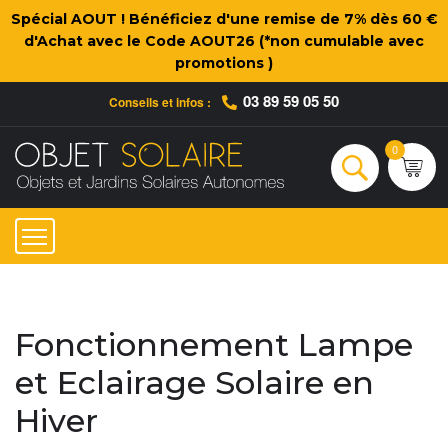
Spécial AOUT ! Bénéficiez d'une remise de 7% dès 60 €
d'Achat avec le Code AOUT26 (*non cumulable avec
promotions )
03 89 59 05 50
Conseils et infos :
Qui sommes-nous ?
Nos engagements
Conseils et Infos pratiques
Ac
0
Rechercher
Fonctionnement Lampe
et Eclairage Solaire en
Hiver