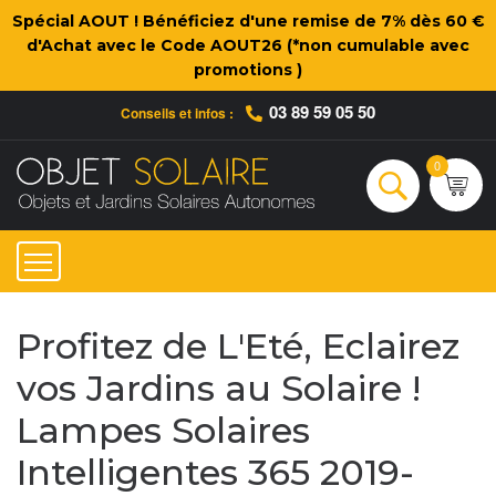
Spécial AOUT ! Bénéficiez d'une remise de 7% dès 60 €
d'Achat avec le Code AOUT26 (*non cumulable avec
promotions )
03 89 59 05 50
Conseils et infos :
Qui sommes-nous ?
Nos engagements
Conseils et Infos pratiques
Ac
0
Rechercher
Profitez de L'Eté, Eclairez
vos Jardins au Solaire !
Lampes Solaires
Intelligentes 365 2019-