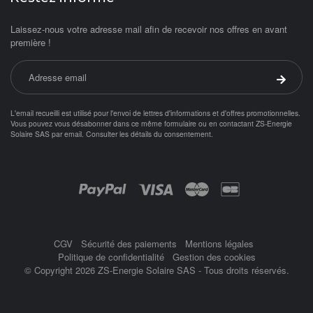
Laissez-nous votre adresse mail afin de recevoir nos offres en avant
première !
Adresse email
Valider 
L'email recueilli est utilisé pour l'envoi de lettres d'informations et d'offres promotionnelles.
Vous pouvez vous désabonner dans ce même formulaire ou en contactant ZS-Energie
Solaire SAS par
email
.
Consulter les détails du consentement.
Objetsolaire.com est une boutique en ligne spécialisée dans les objets fonc
Achat panneau photovoltaïque
ampoule solaire
Paiement par :
balisage solaire
Balise
CGV
Sécurité des paiements
Mentions légales
Politique de confidentialité
Gestion des cookies
© Copyright 2026 ZS-Energie Solaire SAS - Tous droits réservés.