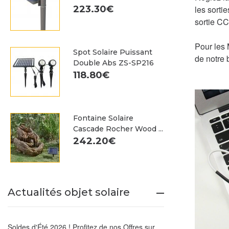
223.30€
les sorti
sortie CC
Pour les
Spot Solaire Puissant
de notre 
Double Abs ZS-SP216
118.80€
Fontaine Solaire
Cascade Rocher Wood ...
242.20€
Actualités objet solaire
Soldes d'Été 2026 ! Profitez de nos Offres sur