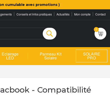
on cumulable avec promotions )
agements
Conseils et Infos pratiques
Actualités
Mon compte
Contact
0
Rechercher
Eclairage
Panneau Kit
SOLAIRE
LED
Solaire
PRO
acbook - Compatibilité