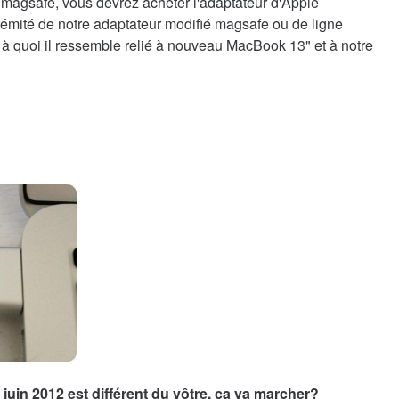
 magsafe, vous devrez acheter l'adaptateur d'Apple
rémité de notre adaptateur modifié magsafe ou de ligne
 à quoi il ressemble relié à nouveau MacBook 13" et à notre
juin 2012 est différent du vôtre, ça va marcher?