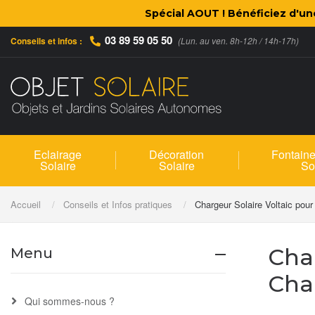
Spécial AOUT ! Bénéficiez d'u
03 89 59 05 50
Conseils et infos :
(Lun. au ven. 8h-12h / 14h-17h)
Eclairage
Décoration
Fontaine
Solaire
Solaire
So
Accueil
Conseils et Infos pratiques
Chargeur Solaire Voltaic po
Cha
Menu
Char
Qui sommes-nous ?