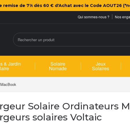
ne remise de 7% dès 60 € d'Achat avec le Code AOUT26 (*n
Qui sommes-nous ?
Nos eng
s & Jardin
Solaire
Jeux
laire
Nomade
Solaires
ur MacBook
rgeur Solaire Ordinateurs M
geurs solaires Voltaic