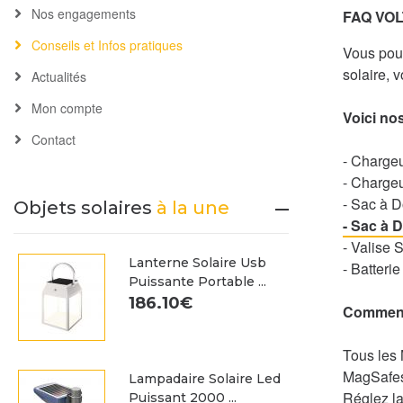
Nos engagements
FAQ VOL
Conseils et Infos pratiques
Vous pou
solaire, 
Actualités
Mon compte
Voici no
Contact
- Chargeu
- Chargeu
- Sac à D
Objets solaires
à la une
- Sac à 
- Valise 
Lanterne Solaire Usb
- Batterie
Puissante Portable ...
186.10€
Comment
Tous les 
MagSafes 
Lampadaire Solaire Led
Réglez la
Puissant 2000 ...