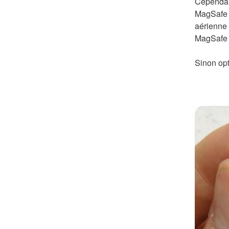
Cependant
MagSafe a
aérienne 
MagSafe 
Sinon opt