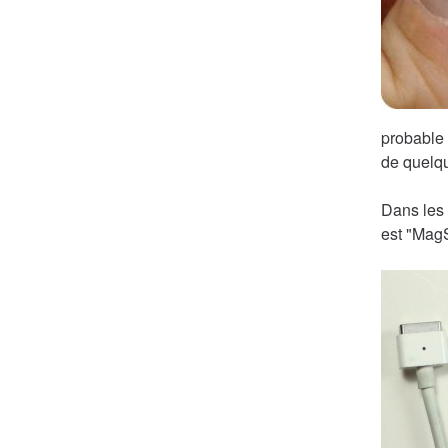
probable 
de quelqu
Dans les 
est "MagS