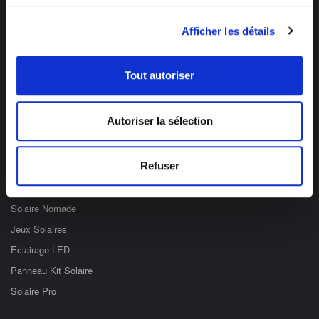
Des professionnels à votre écoute
Afficher les détails
03 89 59 05 50
Ouvert du lundi au vendredi
de 8h à 12h et de 14h à 17h
Tout autoriser
Catégories
Autoriser la sélection
Eclairage Solaire
Refuser
Décoration Solaire
Fontaines & Jardin Solaire
Solaire Nomade
Jeux Solaires
Eclairage LED
Panneau Kit Solaire
Solaire Pro