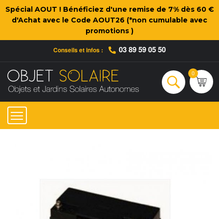
Spécial AOUT ! Bénéficiez d'une remise de 7% dès 60 €
d'Achat avec le Code AOUT26 (*non cumulable avec
promotions )
03 89 59 05 50
Conseils et infos :
Qui sommes-nous ?
Nos engagements
Conseils et Infos pratiques
Ac
0
Rechercher