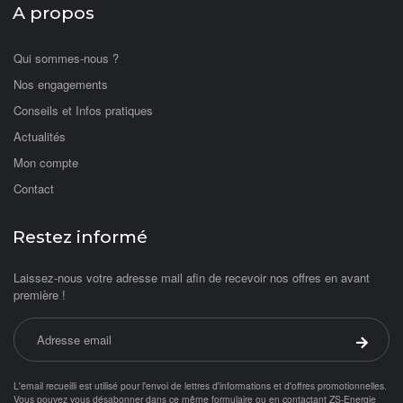
A propos
Qui sommes-nous ?
Nos engagements
Conseils et Infos pratiques
Actualités
Mon compte
Contact
Restez informé
Laissez-nous votre adresse mail afin de recevoir nos offres en avant
première !
Adresse email
Valider 
L'email recueilli est utilisé pour l'envoi de lettres d'informations et d'offres promotionnelles.
Vous pouvez vous désabonner dans ce même formulaire ou en contactant ZS-Energie