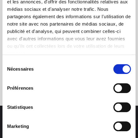
et les annonces, d'offrir des fonctionnalités relatives aux
médias sociaux et d'analyser notre trafic. Nous
+ de 10 ans d'expertise
partageons également des informations sur l'utilisation de
dans le photovoltaïque
notre site avec nos partenaires de médias sociaux, de
publicité et d'analyse, qui peuvent combiner celles-ci
avec d'autres informations que vous leur avez fournies
ou qu'ils ont collectées lors de votre utilisation de leurs
services.
Sélection
Nécessaires
du
Service clients
consentement
03 89 59 05 50
Préférences
Statistiques
Marketing