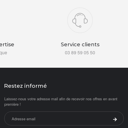
ertise
Service clients
ïque
03 89 59 05 50
Restez informé
Laissez-nous votre adresse mail afin de recevoir nos offres en avant
première !
Adresse email
Valider 