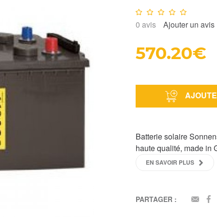
Note :
0
/10
0
avis
Ajouter un avis
570.20€
AJOUTE
Batterie solaire Sonnens
haute qualité, made in
EN SAVOIR PLUS
PARTAGER :
EMAI