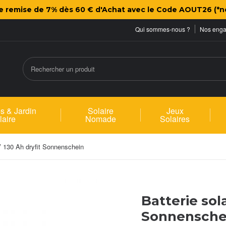
ne remise de 7% dès 60 € d'Achat avec le Code AOUT26 (*n
Qui sommes-nous ?
Nos eng
s & Jardin
Solaire
Jeux
laire
Nomade
Solaires
2V 130 Ah dryfit Sonnenschein
Batterie sola
Sonnensche