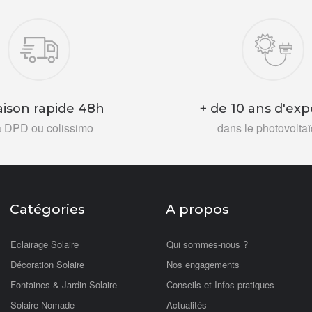
aison rapide 48h
+ de 10 ans d'exp
a DPD ou colissimo
dans le photovolta
Catégories
A propos
Eclairage Solaire
Qui sommes-nous ?
Décoration Solaire
Nos engagements
Fontaines & Jardin Solaire
Conseils et Infos pratiques
Solaire Nomade
Actualités