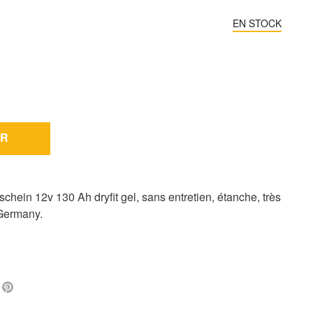
EN STOCK
R
chein 12v 130 Ah dryfit gel, sans entretien, étanche, très
 Germany.
L
FACEBOOK
PINTEREST