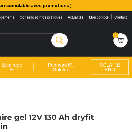
on cumulable avec promotions )
agements
Conseils et Infos pratiques
Actualités
Mon compte
Contact
0
Rechercher
Eclairage
Panneau Kit
SOLAIRE
LED
Solaire
PRO
ire gel 12V 130 Ah dryfit
in