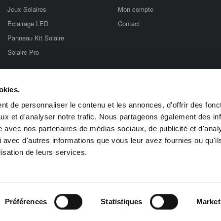
Jeux Solaires
Mon compte
Eclairage LED
Contact
Panneau Kit Solaire
Solaire Pro
tionnant à l'énergie solaire photovoltaïque. Vous trouverez sur notre site une 
okies.
rmettront de réaliser des économies d'énergie ! Lampes solaires, éclairages so
iphone, kits solaires, lampadaires solaires… Tout est chez Objetsolaire !
t de personnaliser le contenu et les annonces, d'offrir des fonct
re
Balises Solaires de Jardin
borne Solaire Jardin
Borne Solaire
Eclaira
ux et d'analyser notre trafic. Nous partageons également des in
re
kit solaire
lampe bureau solaire
lampe solaire
lampes solaires
lumina
site avec nos partenaires de médias sociaux, de publicité et d'anal
Lampe solaire pratique
Eclairage Solaire
Cadeau Solaire
 avec d'autres informations que vous leur avez fournies ou qu'il
lisation de leurs services.
Paiement par :
rité des paiements
Mentions légales
Politique de confidentialité
Gestion 
Préférences
Statistiques
Market
© Copyright 2026 ZS-Energie Solaire SAS - Tous droits réservés.