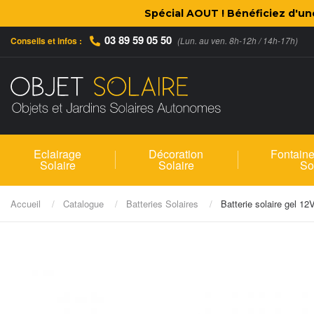
Spécial AOUT ! Bénéficiez d'u
03 89 59 05 50
Conseils et infos :
(Lun. au ven. 8h-12h / 14h-17h)
Eclairage
Décoration
Fontaine
Solaire
Solaire
So
Accueil
Catalogue
Batteries Solaires
Batterie solaire gel 1