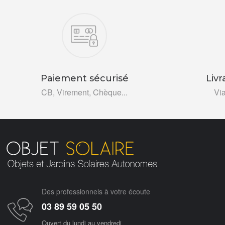
Nos engagements
Paiement sécurisé
Livr
CB, Virement, Chèque...
Vi
Des professionnels à votre écoute
03 89 59 05 50
Ouvert du lundi au vendredi