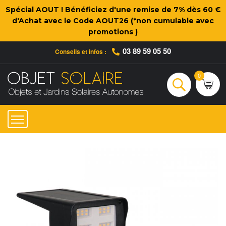
Spécial AOUT ! Bénéficiez d'une remise de 7% dès 60 €
d'Achat avec le Code AOUT26 (*non cumulable avec
promotions )
03 89 59 05 50
Conseils et infos :
Qui sommes-nous ?
Nos engagements
Conseils et Infos pratiques
Ac
0
Rechercher