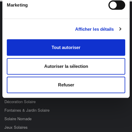
Marketing
Afficher les détails
Des professionnels à votre écoute
03 89 59 05 50
Tout autoriser
Ouvert du lundi au vendredi
de 8h à 12h et de 14h à 17h
Autoriser la sélection
Catégories
Refuser
Eclairage Solaire
Décoration Solaire
Fontaines & Jardin Solaire
Solaire Nomade
Jeux Solaires