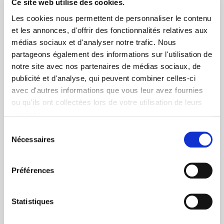
Ce site web utilise des cookies.
Les cookies nous permettent de personnaliser le contenu
et les annonces, d'offrir des fonctionnalités relatives aux
médias sociaux et d'analyser notre trafic. Nous
partageons également des informations sur l'utilisation de
notre site avec nos partenaires de médias sociaux, de
+ de 10 ans d'expertise
publicité et d'analyse, qui peuvent combiner celles-ci
avec d'autres informations que vous leur avez fournies
dans le photovoltaïque
ou qu'ils ont collectées lors de votre utilisation de leurs
services.
Sélection
Nécessaires
du
consentement
Préférences
Service clients
03 89 59 05 50
Statistiques