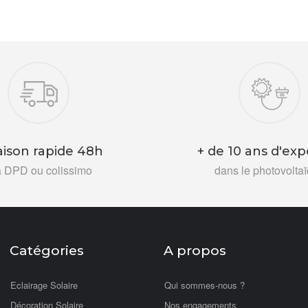
aison rapide 48h
+ de 10 ans d'exp
a DPD ou colissimo
dans le photovolta
Catégories
A propos
Eclairage Solaire
Qui sommes-nous ?
Décoration Solaire
Nos engagements