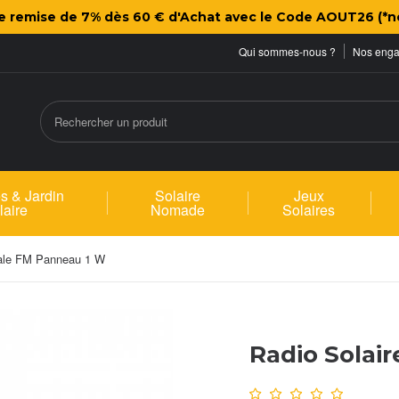
ne remise de 7% dès 60 € d'Achat avec le Code AOUT26 (*n
Qui sommes-nous ?
Nos eng
s & Jardin
Solaire
Jeux
laire
Nomade
Solaires
itale FM Panneau 1 W
Radio Solai
Note :
0
/10