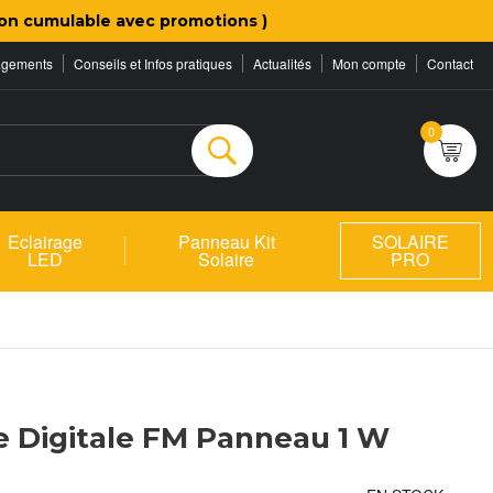
on cumulable avec promotions )
agements
Conseils et Infos pratiques
Actualités
Mon compte
Contact
0
Rechercher
Eclairage
Panneau Kit
SOLAIRE
LED
Solaire
PRO
re Digitale FM Panneau 1 W