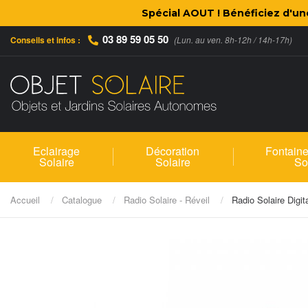
Spécial AOUT ! Bénéficiez d'u
03 89 59 05 50
Conseils et infos :
(Lun. au ven. 8h-12h / 14h-17h)
Eclairage
Décoration
Fontaine
Solaire
Solaire
So
Accueil
Catalogue
Radio Solaire - Réveil
Radio Solaire Dig