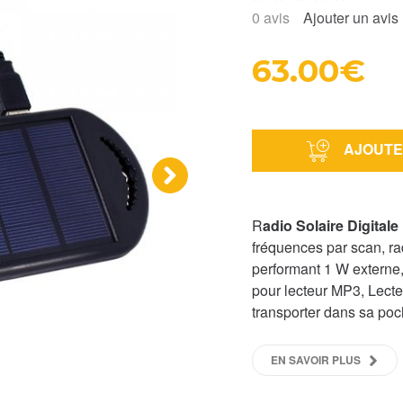
0
avis
Ajouter un avis
63.00€
AJOUTE
›
R
adio Solaire Digitale
fréquences par scan, r
performant 1 W externe
pour lecteur MP3, Lecteu
transporter dans sa poc
EN SAVOIR PLUS