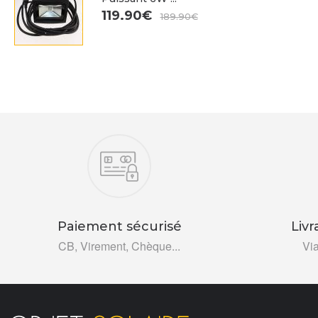
119.90€
189.90€
Nos engagements
Paiement sécurisé
Livr
CB, Virement, Chèque...
Vi