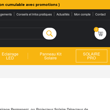
on cumulable avec promotions )
agements
Conseils et Infos pratiques
Actualités
Mon compte
Contact
0
Rechercher
Eclairage
Panneau Kit
SOLAIRE
LED
Solaire
PRO
airage Permanent, ou Projecteur Solaire Détecteur de