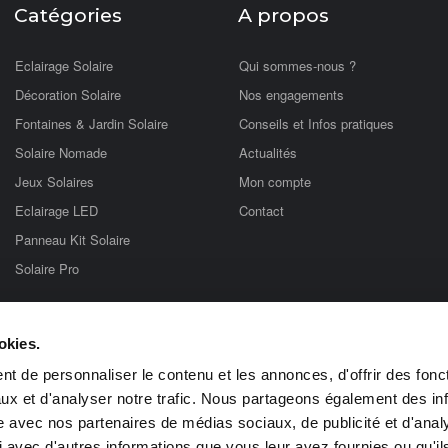
Catégories
A propos
Eclairage Solaire
Qui sommes-nous ?
Décoration Solaire
Nos engagements
Fontaines & Jardin Solaire
Conseils et Infos pratiques
Solaire Nomade
Actualités
Jeux Solaires
Mon compte
Eclairage LED
Contact
Panneau Kit Solaire
Solaire Pro
tionnant à l'énergie solaire photovoltaïque. Vous trouverez sur notre site une 
okies.
rmettront de réaliser des économies d'énergie ! Lampes solaires, éclairages so
iphone, kits solaires, lampadaires solaires… Tout est chez Objetsolaire !
t de personnaliser le contenu et les annonces, d'offrir des fonct
ux et d'analyser notre trafic. Nous partageons également des in
re
Balises Solaires de Jardin
borne Solaire Jardin
Borne Solaire
Eclaira
re
kit solaire
lampe bureau solaire
lampe solaire
lampes solaires
lumina
site avec nos partenaires de médias sociaux, de publicité et d'anal
Lampe solaire pratique
Eclairage Solaire
Cadeau Solaire
 avec d'autres informations que vous leur avez fournies ou qu'il