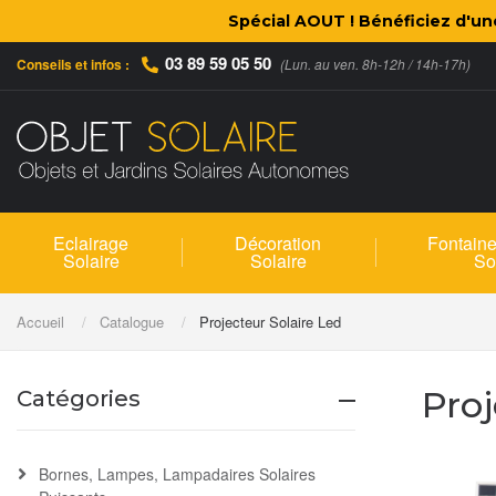
Spécial AOUT ! Bénéficiez d'u
03 89 59 05 50
Conseils et infos :
(Lun. au ven. 8h-12h / 14h-17h)
Eclairage
Décoration
Fontaine
Solaire
Solaire
So
Accueil
Catalogue
Projecteur Solaire Led
Proj
Catégories
Bornes, Lampes, Lampadaires Solaires