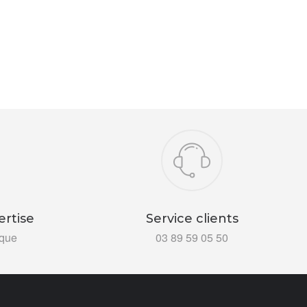
ertise
Service clients
ïque
03 89 59 05 50