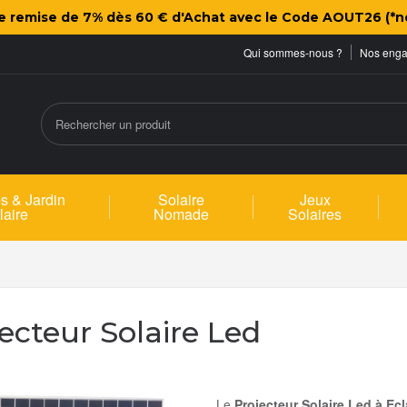
ne remise de 7% dès 60 € d'Achat avec le Code AOUT26 (*n
Qui sommes-nous ?
Nos eng
s & Jardin
Solaire
Jeux
laire
Nomade
Solaires
ecteur Solaire Led
Le
Projecteur Solaire Led à Ecl