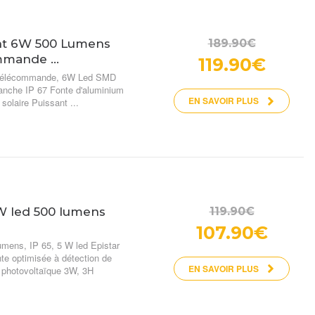
189.90€
ant 6W 500 Lumens
mande ...
119.90€
à Télécommande, 6W Led SMD
anche IP 67 Fonte d'aluminium
EN SAVOIR PLUS
solaire Puissant ...
119.90€
 W led 500 lumens
107.90€
umens, IP 65, 5 W led Epistar
te optimisée à détection de
EN SAVOIR PLUS
 photovoltaïque 3W, 3H