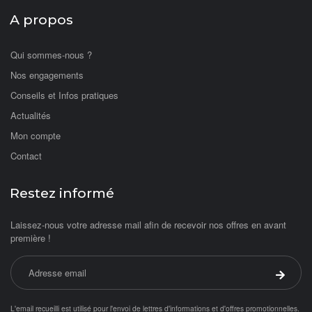
A propos
Qui sommes-nous ?
Nos engagements
Conseils et Infos pratiques
Actualités
Mon compte
Contact
Restez informé
Laissez-nous votre adresse mail afin de recevoir nos offres en avant
première !
Adresse email
Valider 
L'email recueilli est utilisé pour l'envoi de lettres d'informations et d'offres promotionnelles.