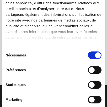
et les annonces, d'offrir des fonctionnalités relatives aux
médias sociaux et d'analyser notre trafic. Nous
+ de 10 ans d'expertise
partageons également des informations sur l'utilisation de
notre site avec nos partenaires de médias sociaux, de
dans le photovoltaïque
publicité et d'analyse, qui peuvent combiner celles-ci
avec d'autres informations que vous leur avez fournies
ou qu'ils ont collectées lors de votre utilisation de leurs
services.
Sélection
Nécessaires
du
consentement
Service clients
03 89 59 05 50
Préférences
Statistiques
Marketing