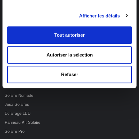
Des professionnels à votre écoute
Afficher les détails
03 89 59 05 50
Ouvert du lundi au vendredi
Tout autoriser
de 8h à 12h et de 14h à 17h
Catégories
Autoriser la sélection
Eclairage Solaire
Refuser
Décoration Solaire
Fontaines & Jardin Solaire
Solaire Nomade
Jeux Solaires
Eclairage LED
Panneau Kit Solaire
Solaire Pro