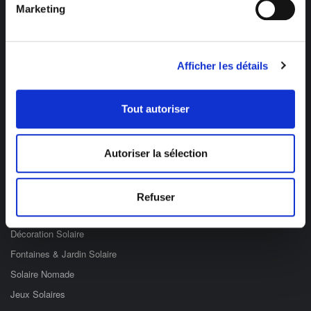
Marketing
Afficher les détails
Des professionnels à votre écoute
03 89 59 05 50
Tout autoriser
Ouvert du lundi au vendredi
de 8h à 12h et de 14h à 17h
Autoriser la sélection
Catégories
Refuser
Eclairage Solaire
Décoration Solaire
Fontaines & Jardin Solaire
Solaire Nomade
Jeux Solaires