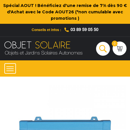
Spécial AOUT ! Bénéficiez d'une remise de 7% dès 90 €
d'Achat avec le Code AOUT26 (*non cumulable avec
promotions )
03 89 59 05 50
Conseils et infos :
Qui sommes-nous ?
Nos engagements
Conseils et Infos pratiques
Ac
0
Rechercher