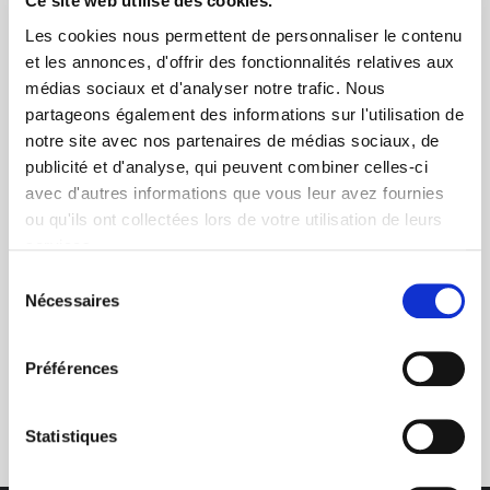
Ce site web utilise des cookies.
Les cookies nous permettent de personnaliser le contenu
et les annonces, d'offrir des fonctionnalités relatives aux
médias sociaux et d'analyser notre trafic. Nous
partageons également des informations sur l'utilisation de
notre site avec nos partenaires de médias sociaux, de
+ de 10 ans d'expertise
publicité et d'analyse, qui peuvent combiner celles-ci
dans le photovoltaïque
avec d'autres informations que vous leur avez fournies
ou qu'ils ont collectées lors de votre utilisation de leurs
services.
Sélection
Nécessaires
du
consentement
Préférences
Service clients
03 89 59 05 50
Statistiques