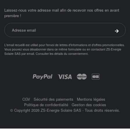
Laissez-nous votre adresse mail afin de recevoir nos offres en avant
première !
Adresse email
Valider 
L'email recueilli est utilisé pour l'envoi de lettres d'informations et d'offres promotionnelles.
Vous pouvez vous désabonner dans ce même formulaire ou en contactant ZS-Energie
Solaire SAS par
email
.
Consulter les détails du consentement.
Objetsolaire.com est une boutique en ligne spécialisée dans les objets fonc
Achat panneau photovoltaïque
ampoule solaire
Paiement par :
balisage solaire
Balise
CGV
Sécurité des paiements
Mentions légales
Politique de confidentialité
Gestion des cookies
© Copyright 2026 ZS-Energie Solaire SAS - Tous droits réservés.