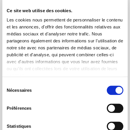
Livraison rapide 48h
Ce site web utilise des cookies.
Via DPD ou colissimo
Les cookies nous permettent de personnaliser le contenu
et les annonces, d'offrir des fonctionnalités relatives aux
médias sociaux et d'analyser notre trafic. Nous
partageons également des informations sur l'utilisation de
notre site avec nos partenaires de médias sociaux, de
publicité et d'analyse, qui peuvent combiner celles-ci
avec d'autres informations que vous leur avez fournies
+ de 10 ans d'expertise
ou qu'ils ont collectées lors de votre utilisation de leurs
dans le photovoltaïque
services.
Sélection
Nécessaires
du
consentement
Préférences
Service clients
Statistiques