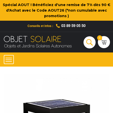
Spécial AOUT ! Bénéficiez d'une remise de 7% dès 90 €
d'Achat avec le Code AOUT26 (*non cumulable avec
promotions )
03 89 59 05 50
Conseils et infos :
Qui sommes-nous ?
Nos engagements
Conseils et Infos pratiques
Ac
0
Rechercher