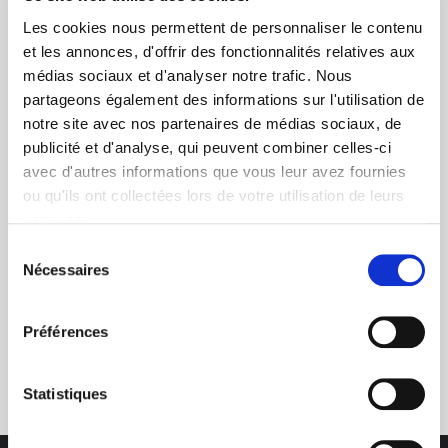
Les cookies nous permettent de personnaliser le contenu
et les annonces, d'offrir des fonctionnalités relatives aux
médias sociaux et d'analyser notre trafic. Nous
partageons également des informations sur l'utilisation de
notre site avec nos partenaires de médias sociaux, de
+ de 10 ans d'expertise
publicité et d'analyse, qui peuvent combiner celles-ci
dans le photovoltaïque
avec d'autres informations que vous leur avez fournies
ou qu'ils ont collectées lors de votre utilisation de leurs
services.
Sélection
Nécessaires
du
consentement
Préférences
Service clients
03 89 59 05 50
Statistiques