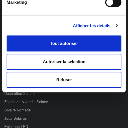
Marketing
Afficher les détails
Des professionnels à votre écoute
03 89 59 05 50
Tout autoriser
Ouvert du lundi au vendredi
de 8h à 12h et de 14h à 17h
Autoriser la sélection
Catégories
Refuser
Eclairage Solaire
Décoration Solaire
Fontaines & Jardin Solaire
Solaire Nomade
Jeux Solaires
Eclairage LED