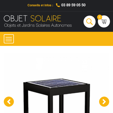
03 89 59 05 50
Conseils et infos :
Qui sommes-nous ?
Nos engagements
Conseils et Infos pratiques
Ac
0
Rechercher
‹
›