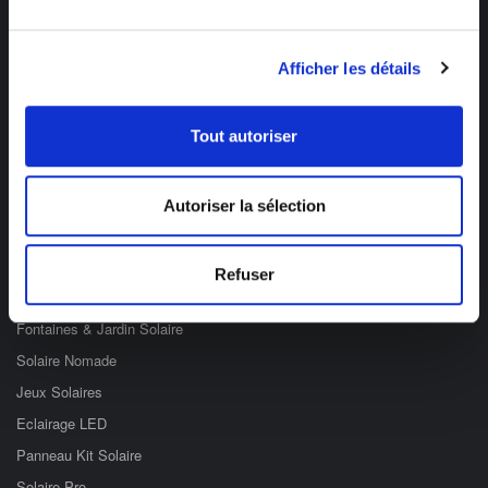
Des professionnels à votre écoute
Afficher les détails
03 89 59 05 50
Ouvert du lundi au vendredi
Tout autoriser
de 8h à 12h et de 14h à 17h
Autoriser la sélection
Catégories
Eclairage Solaire
Refuser
Décoration Solaire
Fontaines & Jardin Solaire
Solaire Nomade
Jeux Solaires
Eclairage LED
Panneau Kit Solaire
Solaire Pro