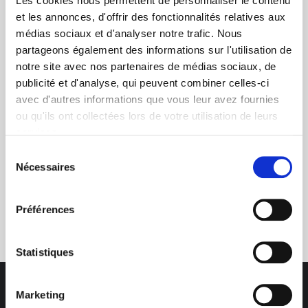
Les cookies nous permettent de personnaliser le contenu
et les annonces, d'offrir des fonctionnalités relatives aux
médias sociaux et d'analyser notre trafic. Nous
partageons également des informations sur l'utilisation de
+ de 10 ans d'expertise
notre site avec nos partenaires de médias sociaux, de
dans le photovoltaïque
publicité et d'analyse, qui peuvent combiner celles-ci
avec d'autres informations que vous leur avez fournies
ou qu'ils ont collectées lors de votre utilisation de leurs
services.
Sélection
Nécessaires
du
consentement
Service clients
Préférences
03 89 59 05 50
Statistiques
Marketing