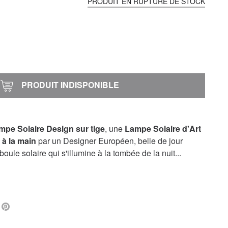
PRODUIT EN RUPTURE DE STOCK
PRODUIT INDISPONIBLE
pe Solaire Design sur tige
, une
Lampe Solaire d'Art
 à la main
par un Designer Européen, belle de jour
ule solaire qui s'illumine à la tombée de la nuit...
L
FACEBOOK
PINTEREST