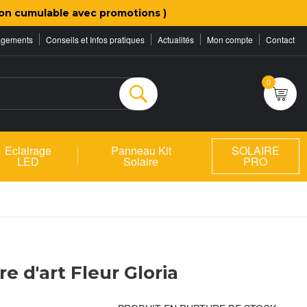
on cumulable avec promotions )
agements
Conseils et Infos pratiques
Actualités
Mon compte
Contact
0
Rechercher
Eclairage
Panneau Kit
SOLAIRE
LED
Solaire
PRO
e d'art Fleur Gloria