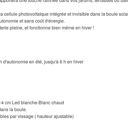
n apportera une touche raffinée dans vos jardins, terrasses ou b
 la cellule photovoltaïque intégrée et invisible dans la boule sol
autonomie et sans coût d'énergie.
terie pleine, et fonctionne bien même en hiver !
 d'autonomie en été, jusqu'à 6 h en hiver
de 14 cm Led blanche-Blanc chaud
ans la boule.
les par vissage ( hauteur ajustable)