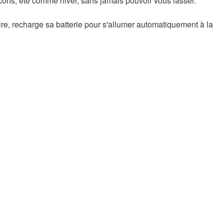
alcons, été comme hiver, sans jamais pouvoir vous lasser.
aire, recharge sa batterie pour s'allumer automatiquement à la