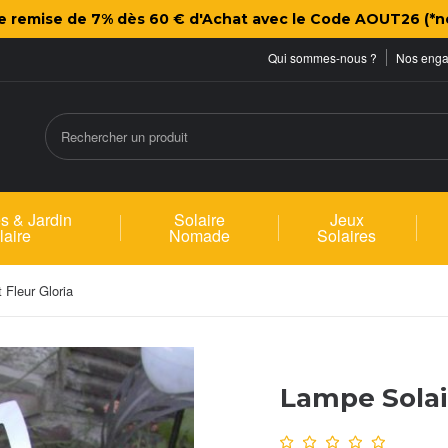
ne remise de 7% dès 60 € d'Achat avec le Code AOUT26 (*n
Qui sommes-nous ?
Nos eng
s & Jardin
Solaire
Jeux
laire
Nomade
Solaires
 Fleur Gloria
Lampe Solair
Note :
0
/10