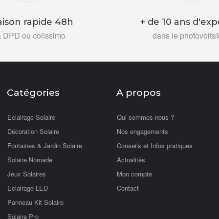
aison rapide 48h
+ de 10 ans d'exp
a DPD ou colissimo
dans le photovolta
Catégories
A propos
Eclairage Solaire
Qui sommes-nous ?
Décoration Solaire
Nos engagements
Fontaines & Jardin Solaire
Conseils et Infos pratiques
Solaire Nomade
Actualités
Jeux Solaires
Mon compte
Eclairage LED
Contact
Panneau Kit Solaire
Solaire Pro