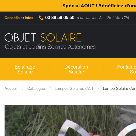
Spécial AOUT ! Bénéficiez d'u
03 89 59 05 50
Conseils et infos :
(Lun. au ven. 8h-12h / 14h-17h)
Eclairage
Décoration
Fontaine
Solaire
Solaire
So
Accueil
Catalogue
Lampes Solaires d'Art
Lampe Solaire d'art