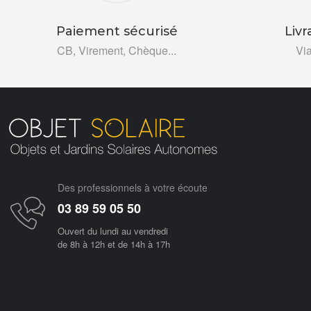
Paiement sécurisé
Livr
CB, Virement, Chèque...
Vi
Des professionnels à votre écoute
03 89 59 05 50
Ouvert du lundi au vendredi
de 8h à 12h et de 14h à 17h