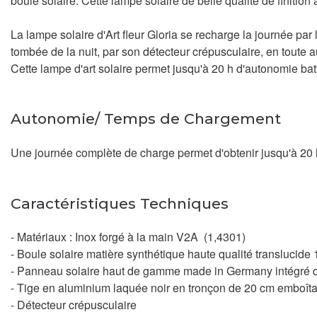
boule solaire. Cette lampe solaire de belle qualité de finitio
La lampe solaire d'Art fleur Gloria se recharge la journée par
tombée de la nuit, par son détecteur crépusculaire, en toute 
Cette lampe d'art solaire permet jusqu'à 20 h d'autonomie bat
Autonomie/ Temps de Chargement
Une journée complète de charge permet d'obtenir jusqu'à 20 h
Caractéristiques Techniques
- Matériaux : Inox forgé à la main V2A (1,4301)
- Boule solaire matière synthétique haute qualité transluci
- Panneau solaire haut de gamme made in Germany intégré d
- Tige en aluminium laquée noir en tronçon de 20 cm emboîtab
- Détecteur crépusculaire