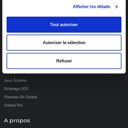
03 89 59 05 50
Afficher les détails
Ouvert du lundi au vendredi
de 8h à 12h et de 14h à 17h
Tout autoriser
Catégories
Autoriser la sélection
Eclairage Solaire
Décoration Solaire
Refuser
Fontaines & Jardin Solaire
Solaire Nomade
Jeux Solaires
Eclairage LED
Panneau Kit Solaire
Solaire Pro
A propos