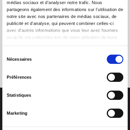
+ de 10 ans d'expertise
médias sociaux et d'analyser notre trafic. Nous
dans le photovoltaïque
partageons également des informations sur l'utilisation de
notre site avec nos partenaires de médias sociaux, de
publicité et d'analyse, qui peuvent combiner celles-ci
avec d'autres informations que vous leur avez fournies
ou qu'ils ont collectées lors de votre utilisation de leurs
services.
Sélection
Nécessaires
Service clients
du
03 89 59 05 50
consentement
Préférences
Statistiques
Marketing
Des professionnels à votre écoute