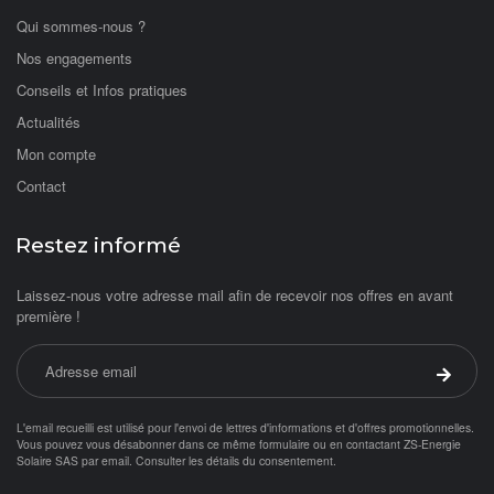
Qui sommes-nous ?
Nos engagements
Conseils et Infos pratiques
Actualités
Mon compte
Contact
Restez informé
Laissez-nous votre adresse mail afin de recevoir nos offres en avant
première !
Adresse email
Valider 
L'email recueilli est utilisé pour l'envoi de lettres d'informations et d'offres promotionnelles.
Vous pouvez vous désabonner dans ce même formulaire ou en contactant ZS-Energie
Solaire SAS par
email
.
Consulter les détails du consentement.