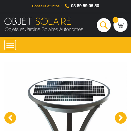
03 89 59 05 50
Conseils et infos :
Qui sommes-nous ?
Nos engagements
Conseils et Infos pratiques
Ac
0
Rechercher
‹
›