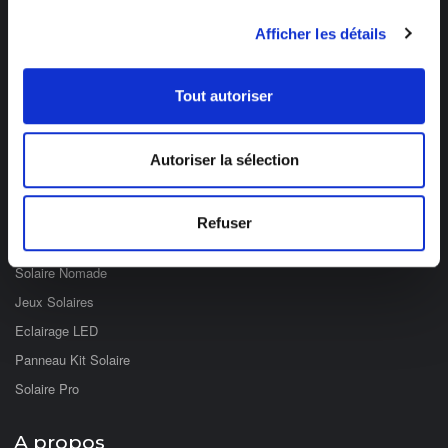
Des professionnels à votre écoute
03 89 59 05 50
Afficher les détails
Ouvert du lundi au vendredi
de 8h à 12h et de 14h à 17h
Tout autoriser
Catégories
Autoriser la sélection
Eclairage Solaire
Décoration Solaire
Refuser
Fontaines & Jardin Solaire
Solaire Nomade
Jeux Solaires
Eclairage LED
Panneau Kit Solaire
Solaire Pro
A propos