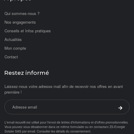
Qui sommes-nous ?
Nos engagements
Conseils et Infos pratiques
Actualités
Mon compte
Contact
Restez informé
Laissez-nous votre adresse mail afin de recevoir nos offres en avant
première !
Adresse email
Valider 
L'email recueilli est utilisé pour l'envoi de lettres d'informations et d'offres promotionnelles.
Vous pouvez vous désabonner dans ce même formulaire ou en contactant ZS-Energie
Solaire SAS par
email
.
Consulter les détails du consentement.