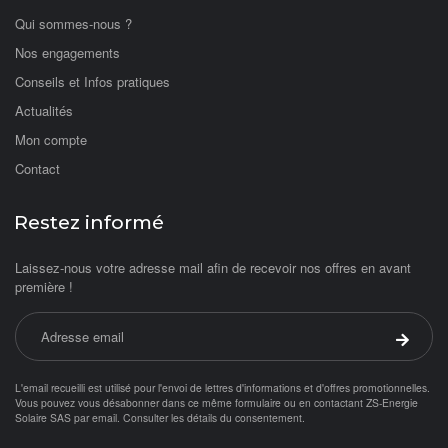
Qui sommes-nous ?
Nos engagements
Conseils et Infos pratiques
Actualités
Mon compte
Contact
Restez informé
Laissez-nous votre adresse mail afin de recevoir nos offres en avant
première !
Adresse email
Valider 
L'email recueilli est utilisé pour l'envoi de lettres d'informations et d'offres promotionnelles.
Vous pouvez vous désabonner dans ce même formulaire ou en contactant ZS-Energie
Solaire SAS par
email
.
Consulter les détails du consentement.