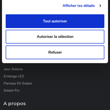
03 89 59 05 50
Afficher les détails
Ouvert du lundi au vendredi
de 8h à 12h et de 14h à 17h
Tout autoriser
Catégories
Autoriser la sélection
Eclairage Solaire
Décoration Solaire
Refuser
Fontaines & Jardin Solaire
Solaire Nomade
Jeux Solaires
Eclairage LED
Panneau Kit Solaire
Solaire Pro
A propos