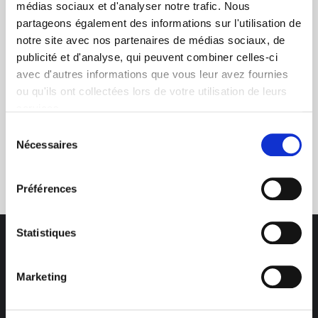
+ de 10 ans d'expertise
médias sociaux et d'analyser notre trafic. Nous
dans le photovoltaïque
partageons également des informations sur l'utilisation de
notre site avec nos partenaires de médias sociaux, de
publicité et d'analyse, qui peuvent combiner celles-ci
avec d'autres informations que vous leur avez fournies
ou qu'ils ont collectées lors de votre utilisation de leurs
services.
Sélection
Nécessaires
Service clients
du
03 89 59 05 50
consentement
Préférences
Statistiques
Marketing
Des professionnels à votre écoute