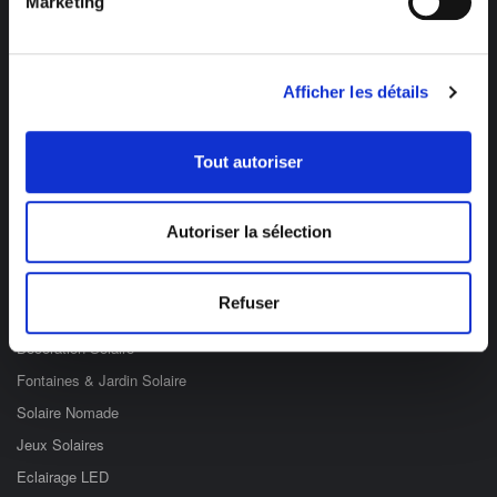
Marketing
Afficher les détails
Des professionnels à votre écoute
03 89 59 05 50
Tout autoriser
Ouvert du lundi au vendredi
de 8h à 12h et de 14h à 17h
Autoriser la sélection
Catégories
Refuser
Eclairage Solaire
Décoration Solaire
Fontaines & Jardin Solaire
Solaire Nomade
Jeux Solaires
Eclairage LED