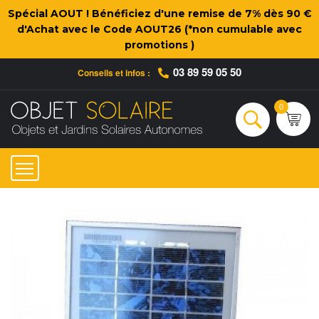
Spécial AOUT ! Bénéficiez d'une remise de 7% dès 90 €
d'Achat avec le Code AOUT26 (*non cumulable avec
promotions )
03 89 59 05 50
Conseils et infos :
Qui sommes-nous ?
Nos engagements
Conseils et Infos pratiques
Ac
0
Rechercher