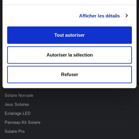
Des professionnels à votre écoute
Afficher les détails
03 89 59 05 50
Ouvert du lundi au vendredi
Tout autoriser
de 8h à 12h et de 14h à 17h
Catégories
Autoriser la sélection
Eclairage Solaire
Refuser
Décoration Solaire
Fontaines & Jardin Solaire
Solaire Nomade
Jeux Solaires
Eclairage LED
Panneau Kit Solaire
Solaire Pro