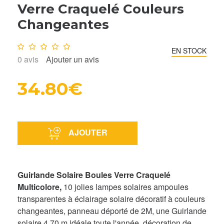
Verre Craquelé Couleurs
Changeantes
Note :
0
/10
EN STOCK
0
avis
Ajouter un avis
34.80€
AJOUTER
G
uirlande Solaire
Boules Verre Craquelé
Multicolore,
10 jolies lampes solaires ampoules
transparentes à éclairage solaire décoratif à couleurs
changeantes, panneau déporté de 2M,
une Guirlande
solaire 4,70 m idéale toute l'année, décoration de