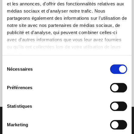
et les annonces, d'offrir des fonctionnalités relatives aux
médias sociaux et d'analyser notre trafic. Nous
+ de 10 ans d'expertise
partageons également des informations sur l'utilisation de
notre site avec nos partenaires de médias sociaux, de
dans le photovoltaïque
publicité et d'analyse, qui peuvent combiner celles-ci
avec d'autres informations que vous leur avez fournies
ou qu'ils ont collectées lors de votre utilisation de leurs
services.
Sélection
Nécessaires
du
consentement
Service clients
03 89 59 05 50
Préférences
Statistiques
Marketing