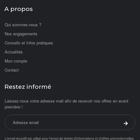
A propos
Qui sommes-nous ?
Nos engagements
Conseils et Infos pratiques
Actualités
Mon compte
Contact
Restez informé
Laissez-nous votre adresse mail afin de recevoir nos offres en avant
première !
Adresse email
Valider 
L'email recueilli est utilisé pour l'envoi de lettres d'informations et d'offres promotionnelles.