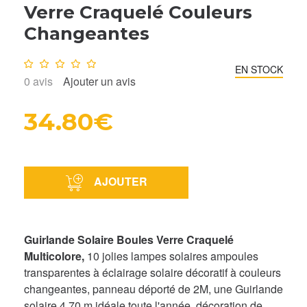
Verre Craquelé Couleurs
Changeantes
Note :
0
/10
EN STOCK
0
avis
Ajouter un avis
34.80€
AJOUTER
G
uirlande Solaire
Boules Verre Craquelé
Multicolore,
10 jolies lampes solaires ampoules
transparentes à éclairage solaire décoratif à couleurs
changeantes, panneau déporté de 2M,
une Guirlande
solaire 4,70 m idéale toute l'année, décoration de