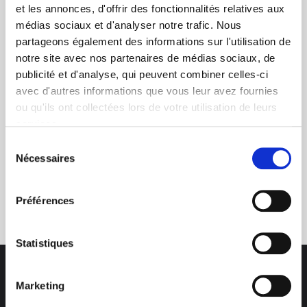
et les annonces, d'offrir des fonctionnalités relatives aux
médias sociaux et d'analyser notre trafic. Nous
+ de 10 ans d'expertise
partageons également des informations sur l'utilisation de
notre site avec nos partenaires de médias sociaux, de
dans le photovoltaïque
publicité et d'analyse, qui peuvent combiner celles-ci
avec d'autres informations que vous leur avez fournies
ou qu'ils ont collectées lors de votre utilisation de leurs
services.
Sélection
Nécessaires
du
consentement
Service clients
03 89 59 05 50
Préférences
Statistiques
Marketing