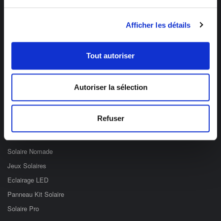
Des professionnels à votre écoute
Afficher les détails
03 89 59 05 50
Ouvert du lundi au vendredi
Tout autoriser
de 8h à 12h et de 14h à 17h
Catégories
Autoriser la sélection
Eclairage Solaire
Refuser
Décoration Solaire
Fontaines & Jardin Solaire
Solaire Nomade
Jeux Solaires
Eclairage LED
Panneau Kit Solaire
Solaire Pro