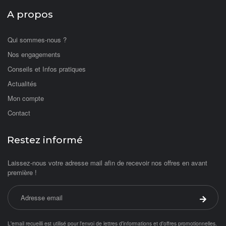
A propos
Qui sommes-nous ?
Nos engagements
Conseils et Infos pratiques
Actualités
Mon compte
Contact
Restez informé
Laissez-nous votre adresse mail afin de recevoir nos offres en avant
première !
Adresse email
Valider 
L'email recueilli est utilisé pour l'envoi de lettres d'informations et d'offres promotionnelles.