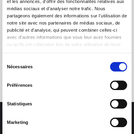
et les annonces, d'offrir des fonctionnalités relatives aux
médias sociaux et d'analyser notre trafic. Nous
+ de 10 ans d'expertise
partageons également des informations sur l'utilisation de
dans le photovoltaïque
notre site avec nos partenaires de médias sociaux, de
publicité et d'analyse, qui peuvent combiner celles-ci
avec d'autres informations que vous leur avez fournies
ou qu'ils ont collectées lors de votre utilisation de leurs
services.
Sélection
Nécessaires
du
Service clients
consentement
03 89 59 05 50
Préférences
Statistiques
Marketing