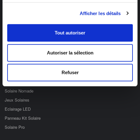
Des professionnels à votre écoute
Afficher les détails
03 89 59 05 50
Ouvert du lundi au vendredi
de 8h à 12h et de 14h à 17h
Tout autoriser
Catégories
Autoriser la sélection
Eclairage Solaire
Décoration Solaire
Refuser
Fontaines & Jardin Solaire
Solaire Nomade
Jeux Solaires
Eclairage LED
Panneau Kit Solaire
Solaire Pro